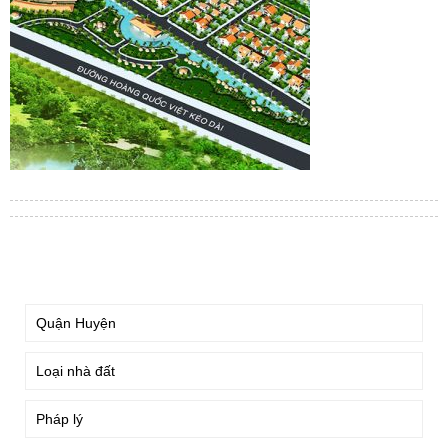
TÌM KIẾM