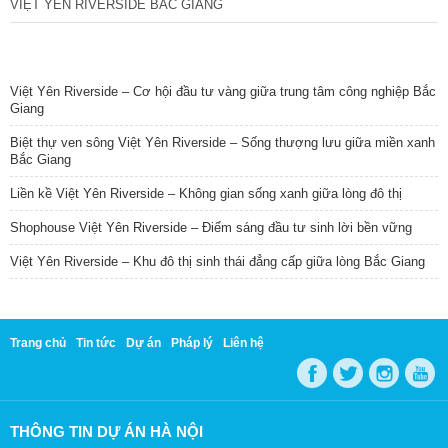
VIỆT YÊN RIVERSIDE BẮC GIANG
TIN NỔI BẬT
Việt Yên Riverside – Cơ hội đầu tư vàng giữa trung tâm công nghiệp Bắc
Giang
Biệt thự ven sông Việt Yên Riverside – Sống thượng lưu giữa miền xanh
Bắc Giang
Liền kề Việt Yên Riverside – Không gian sống xanh giữa lòng đô thị
Shophouse Việt Yên Riverside – Điểm sáng đầu tư sinh lời bền vững
Việt Yên Riverside – Khu đô thị sinh thái đẳng cấp giữa lòng Bắc Giang
Trang chủ
Tin tức
Dự án
Pháp lý
Liên hệ
THÔNG TIN DỰ ÁN HÀ NỘI