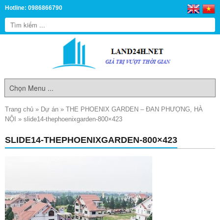
Hotline: 0986866790
Trang chủ
»
Dự án
»
THE PHOENIX GARDEN – ĐAN PHƯỢNG, HÀ
NỘI
»
slide14-thephoenixgarden-800×423
SLIDE14-THEPHOENIXGARDEN-800×423