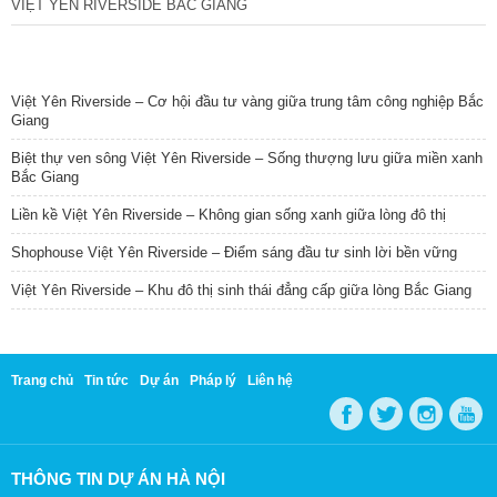
VIỆT YÊN RIVERSIDE BẮC GIANG
TIN NỔI BẬT
Việt Yên Riverside – Cơ hội đầu tư vàng giữa trung tâm công nghiệp Bắc
Giang
Biệt thự ven sông Việt Yên Riverside – Sống thượng lưu giữa miền xanh
Bắc Giang
Liền kề Việt Yên Riverside – Không gian sống xanh giữa lòng đô thị
Shophouse Việt Yên Riverside – Điểm sáng đầu tư sinh lời bền vững
Việt Yên Riverside – Khu đô thị sinh thái đẳng cấp giữa lòng Bắc Giang
Trang chủ
Tin tức
Dự án
Pháp lý
Liên hệ
THÔNG TIN DỰ ÁN HÀ NỘI