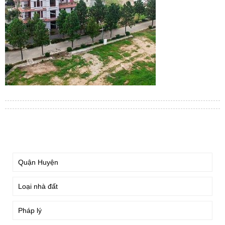
TÌM KIẾM