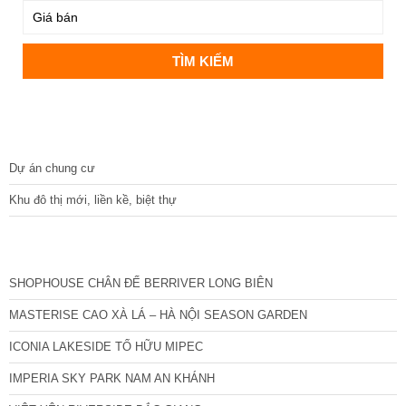
DỰ ÁN
Dự án chung cư
Khu đô thị mới, liền kề, biệt thự
CÁC DỰ ÁN MỚI NHẤT
SHOPHOUSE CHÂN ĐẾ BERRIVER LONG BIÊN
MASTERISE CAO XÀ LÁ – HÀ NỘI SEASON GARDEN
ICONIA LAKESIDE TỐ HỮU MIPEC
IMPERIA SKY PARK NAM AN KHÁNH