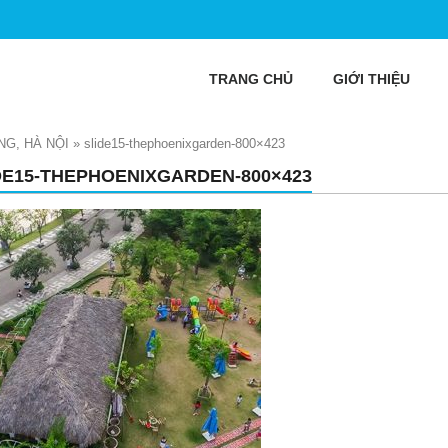
TRANG CHỦ
GIỚI THIỆU
G, HÀ NỘI
»
slide15-thephoenixgarden-800×423
DE15-THEPHOENIXGARDEN-800×423