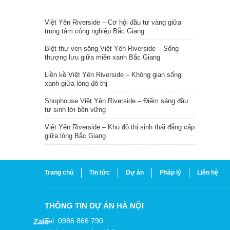
TIN NỔI BẬT
Việt Yên Riverside – Cơ hội đầu tư vàng giữa
trung tâm công nghiệp Bắc Giang
Biệt thự ven sông Việt Yên Riverside – Sống
thượng lưu giữa miền xanh Bắc Giang
Liền kề Việt Yên Riverside – Không gian sống
xanh giữa lòng đô thị
Shophouse Việt Yên Riverside – Điểm sáng đầu
tư sinh lời bền vững
Việt Yên Riverside – Khu đô thị sinh thái đẳng cấp
giữa lòng Bắc Giang
Trang chủ
Tin tức
Dự án
Pháp lý
Liên hệ
THÔNG TIN DỰ ÁN HÀ NỘI
Tel: 0986 866 790
Zalo