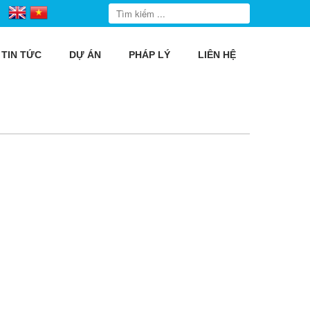
TIN TỨC
DỰ ÁN
PHÁP LÝ
LIÊN HỆ