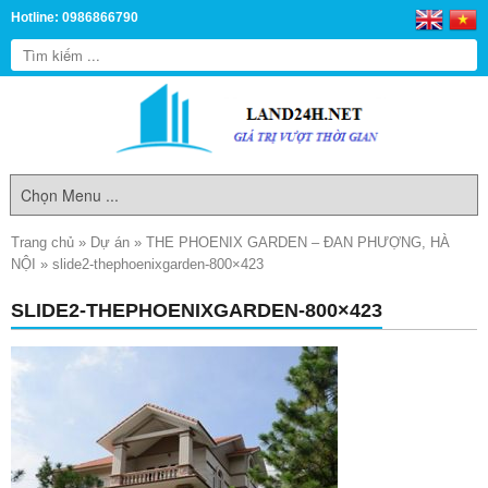
Hotline: 0986866790
Trang chủ
»
Dự án
»
THE PHOENIX GARDEN – ĐAN PHƯỢNG, HÀ
NỘI
»
slide2-thephoenixgarden-800×423
SLIDE2-THEPHOENIXGARDEN-800×423