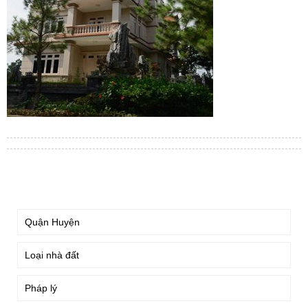
TÌM KIẾM