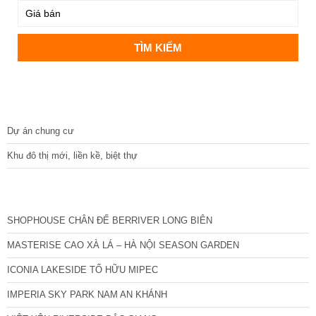
DỰ ÁN
Dự án chung cư
Khu đô thị mới, liền kề, biệt thự
CÁC DỰ ÁN MỚI NHẤT
SHOPHOUSE CHÂN ĐẾ BERRIVER LONG BIÊN
MASTERISE CAO XÀ LÁ – HÀ NỘI SEASON GARDEN
ICONIA LAKESIDE TỐ HỮU MIPEC
IMPERIA SKY PARK NAM AN KHÁNH