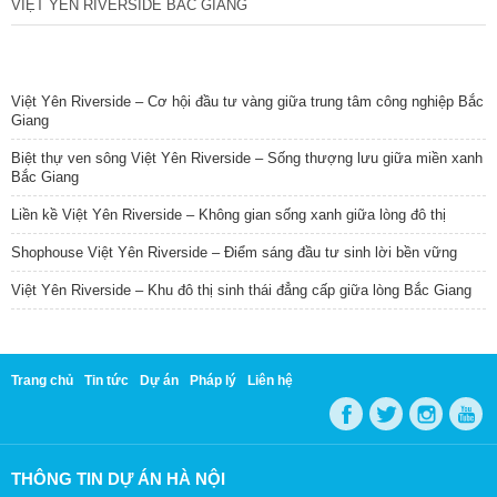
VIỆT YÊN RIVERSIDE BẮC GIANG
TIN NỔI BẬT
Việt Yên Riverside – Cơ hội đầu tư vàng giữa trung tâm công nghiệp Bắc
Giang
Biệt thự ven sông Việt Yên Riverside – Sống thượng lưu giữa miền xanh
Bắc Giang
Liền kề Việt Yên Riverside – Không gian sống xanh giữa lòng đô thị
Shophouse Việt Yên Riverside – Điểm sáng đầu tư sinh lời bền vững
Việt Yên Riverside – Khu đô thị sinh thái đẳng cấp giữa lòng Bắc Giang
Trang chủ
Tin tức
Dự án
Pháp lý
Liên hệ
THÔNG TIN DỰ ÁN HÀ NỘI