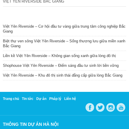
VIỆT YÊN RIVERSIDE BẮC GIANG
TIN NỔI BẬT
Việt Yên Riverside – Cơ hội đầu tư vàng giữa trung tâm công nghiệp Bắc
Giang
Biệt thự ven sông Việt Yên Riverside – Sống thượng lưu giữa miền xanh
Bắc Giang
Liền kề Việt Yên Riverside – Không gian sống xanh giữa lòng đô thị
Shophouse Việt Yên Riverside – Điểm sáng đầu tư sinh lời bền vững
Việt Yên Riverside – Khu đô thị sinh thái đẳng cấp giữa lòng Bắc Giang
Trang chủ
Tin tức
Dự án
Pháp lý
Liên hệ
THÔNG TIN DỰ ÁN HÀ NỘI