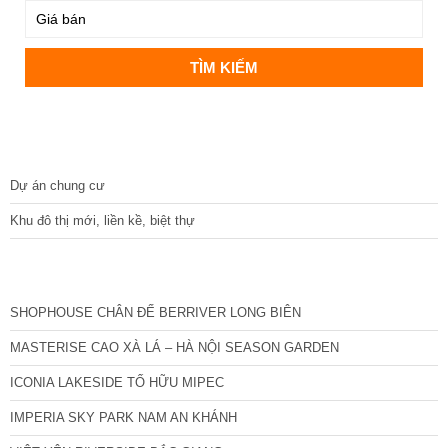
DỰ ÁN
Dự án chung cư
Khu đô thị mới, liền kề, biệt thự
CÁC DỰ ÁN MỚI NHẤT
SHOPHOUSE CHÂN ĐẾ BERRIVER LONG BIÊN
MASTERISE CAO XÀ LÁ – HÀ NỘI SEASON GARDEN
ICONIA LAKESIDE TỐ HỮU MIPEC
IMPERIA SKY PARK NAM AN KHÁNH