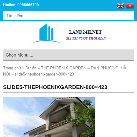
Hotline: 0986866790
Trang chủ
»
Dự án
»
THE PHOENIX GARDEN – ĐAN PHƯỢNG, HÀ
NỘI
»
slide5-thephoenixgarden-800×423
SLIDE5-THEPHOENIXGARDEN-800×423