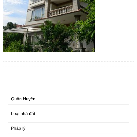
TÌM KIẾM