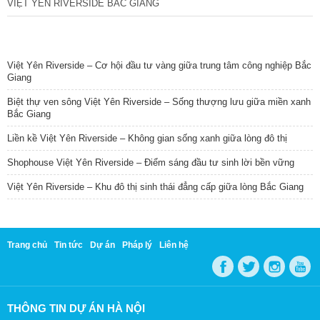
VIỆT YÊN RIVERSIDE BẮC GIANG
TIN NỔI BẬT
Việt Yên Riverside – Cơ hội đầu tư vàng giữa trung tâm công nghiệp Bắc
Giang
Biệt thự ven sông Việt Yên Riverside – Sống thượng lưu giữa miền xanh
Bắc Giang
Liền kề Việt Yên Riverside – Không gian sống xanh giữa lòng đô thị
Shophouse Việt Yên Riverside – Điểm sáng đầu tư sinh lời bền vững
Việt Yên Riverside – Khu đô thị sinh thái đẳng cấp giữa lòng Bắc Giang
Trang chủ
Tin tức
Dự án
Pháp lý
Liên hệ
THÔNG TIN DỰ ÁN HÀ NỘI