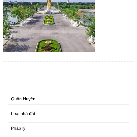
TÌM KIẾM