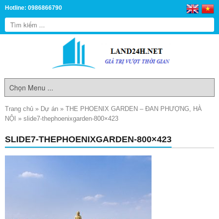
Hotline: 0986866790
Trang chủ
»
Dự án
»
THE PHOENIX GARDEN – ĐAN PHƯỢNG, HÀ
NỘI
»
slide7-thephoenixgarden-800×423
SLIDE7-THEPHOENIXGARDEN-800×423