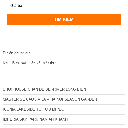
DỰ ÁN
Dự án chung cư
Khu đô thị mới, liền kề, biệt thự
CÁC DỰ ÁN MỚI NHẤT
SHOPHOUSE CHÂN ĐẾ BERRIVER LONG BIÊN
MASTERISE CAO XÀ LÁ – HÀ NỘI SEASON GARDEN
ICONIA LAKESIDE TỐ HỮU MIPEC
IMPERIA SKY PARK NAM AN KHÁNH