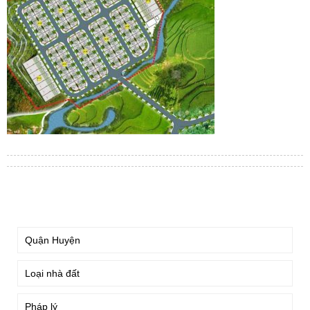
TÌM KIẾM