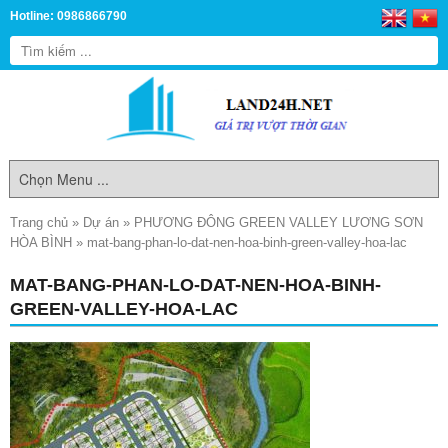
Hotline: 0986866790
Trang chủ
»
Dự án
»
PHƯƠNG ĐÔNG GREEN VALLEY LƯƠNG SƠN
HÒA BÌNH
»
mat-bang-phan-lo-dat-nen-hoa-binh-green-valley-hoa-lac
MAT-BANG-PHAN-LO-DAT-NEN-HOA-BINH-
GREEN-VALLEY-HOA-LAC