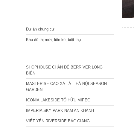
DỰ ÁN
Dự án chung cư
Khu đô thị mới, liền kề, biệt thự
CÁC DỰ ÁN MỚI NHẤT
SHOPHOUSE CHÂN ĐẾ BERRIVER LONG
BIÊN
MASTERISE CAO XÀ LÁ – HÀ NỘI SEASON
GARDEN
ICONIA LAKESIDE TỐ HỮU MIPEC
IMPERIA SKY PARK NAM AN KHÁNH
VIỆT YÊN RIVERSIDE BẮC GIANG