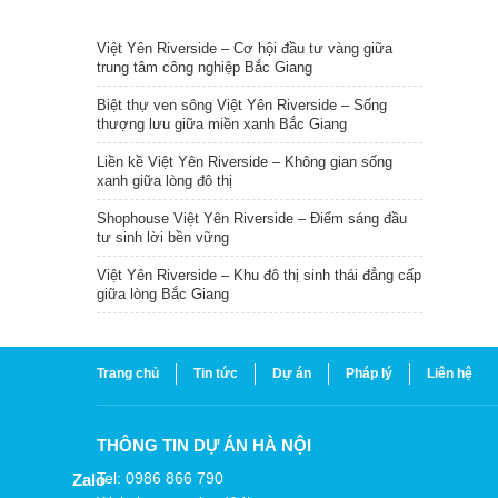
TIN NỔI BẬT
Việt Yên Riverside – Cơ hội đầu tư vàng giữa
trung tâm công nghiệp Bắc Giang
Biệt thự ven sông Việt Yên Riverside – Sống
thượng lưu giữa miền xanh Bắc Giang
Liền kề Việt Yên Riverside – Không gian sống
xanh giữa lòng đô thị
Shophouse Việt Yên Riverside – Điểm sáng đầu
tư sinh lời bền vững
Việt Yên Riverside – Khu đô thị sinh thái đẳng cấp
giữa lòng Bắc Giang
Trang chủ
Tin tức
Dự án
Pháp lý
Liên hệ
THÔNG TIN DỰ ÁN HÀ NỘI
Tel: 0986 866 790
Zalo