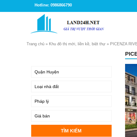
Hotline: 0986866790
Trang chủ
»
Khu đô thị mới, liền kề, biệt thự
»
PICENZA RIV
PIC
TÌM KIẾM