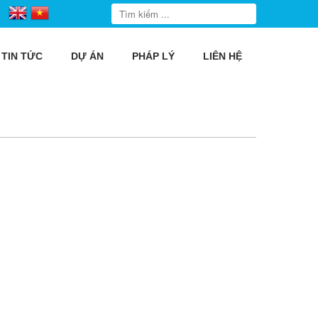
TIN TỨC
DỰ ÁN
PHÁP LÝ
LIÊN HỆ