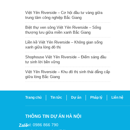
TIN NỔI BẬT
Việt Yên Riverside – Cơ hội đầu tư vàng giữa
trung tâm công nghiệp Bắc Giang
Biệt thự ven sông Việt Yên Riverside – Sống
thượng lưu giữa miền xanh Bắc Giang
Liền kề Việt Yên Riverside – Không gian sống
xanh giữa lòng đô thị
Shophouse Việt Yên Riverside – Điểm sáng đầu
tư sinh lời bền vững
Việt Yên Riverside – Khu đô thị sinh thái đẳng cấp
giữa lòng Bắc Giang
Trang chủ
Tin tức
Dự án
Pháp lý
Liên hệ
THÔNG TIN DỰ ÁN HÀ NỘI
Tel: 0986 866 790
Zalo