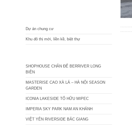
DỰ ÁN
Dự án chung cư
Khu đô thị mới, liền kề, biệt thự
CÁC DỰ ÁN MỚI NHẤT
SHOPHOUSE CHÂN ĐẾ BERRIVER LONG
BIÊN
MASTERISE CAO XÀ LÁ – HÀ NỘI SEASON
GARDEN
ICONIA LAKESIDE TỐ HỮU MIPEC
IMPERIA SKY PARK NAM AN KHÁNH
VIỆT YÊN RIVERSIDE BẮC GIANG