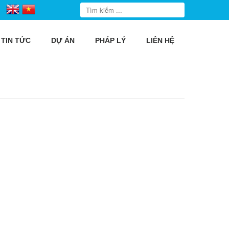
TIN TỨC
DỰ ÁN
PHÁP LÝ
LIÊN HỆ