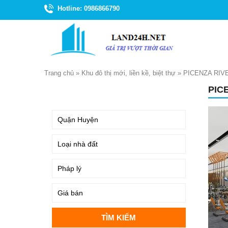
Hotline: 0986866790
Trang chủ
»
Khu đô thị mới, liền kề, biệt thự
»
PICENZA RIV
PIC
TÌM KIẾM