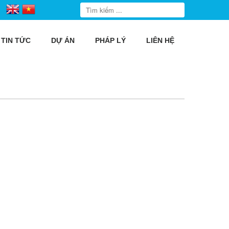
TIN TỨC
DỰ ÁN
PHÁP LÝ
LIÊN HỆ