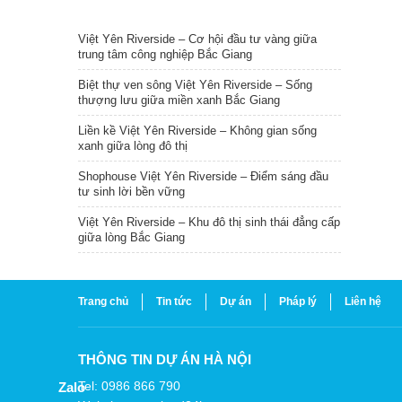
TIN NỔI BẬT
Việt Yên Riverside – Cơ hội đầu tư vàng giữa
trung tâm công nghiệp Bắc Giang
Biệt thự ven sông Việt Yên Riverside – Sống
thượng lưu giữa miền xanh Bắc Giang
Liền kề Việt Yên Riverside – Không gian sống
xanh giữa lòng đô thị
Shophouse Việt Yên Riverside – Điểm sáng đầu
tư sinh lời bền vững
Việt Yên Riverside – Khu đô thị sinh thái đẳng cấp
giữa lòng Bắc Giang
Trang chủ
Tin tức
Dự án
Pháp lý
Liên hệ
THÔNG TIN DỰ ÁN HÀ NỘI
Tel: 0986 866 790
Zalo