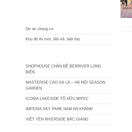
DỰ ÁN
Dự án chung cư
Khu đô thị mới, liền kề, biệt thự
CÁC DỰ ÁN MỚI NHẤT
SHOPHOUSE CHÂN ĐẾ BERRIVER LONG
BIÊN
MASTERISE CAO XÀ LÁ – HÀ NỘI SEASON
GARDEN
ICONIA LAKESIDE TỐ HỮU MIPEC
IMPERIA SKY PARK NAM AN KHÁNH
VIỆT YÊN RIVERSIDE BẮC GIANG