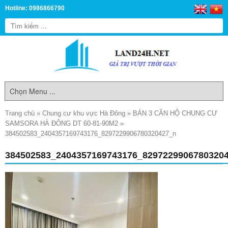
Hotline: 0986866790
Trang chủ
»
Chung cư khu vực Hà Đông
»
BÁN 3 CĂN HỘ CHUNG CƯ
SAMSORA HÀ ĐÔNG DT 60-81-90M2
»
384502583_2404357169743176_8297229906780320427_n
384502583_2404357169743176_8297229906780320