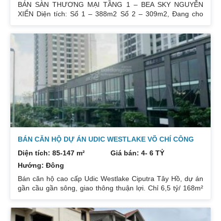
BÁN SÀN THƯƠNG MẠI TẦNG 1 – BEA SKY NGUYỄN
XIỂN Diện tích: Sổ 1 – 388m2 Sổ 2 – 309m2, Đang cho
Ngân hàng Agribank thuê HĐ dài hạn… Giá bán : Sổ 1 –
85tr/m2, Sổ 2 – 75tr/m2.. (đã VAT, ko bao gồm phí sang
tên chuyển nhượng ) Liên hệ : 0832133366
BÁN CĂN HỘ DỰ ÁN UDIC WESTLAKE VÕ CHÍ CÔNG
Diện tích: 85-147 m²
Giá bán: 4- 6 TỶ
Hướng: Đông
Bán căn hộ cao cấp Udic Westlake Ciputra Tây Hồ, dự án
gần cầu gần sông, giao thông thuận lợi. Chỉ 6,5 tỷ/ 168m²
cho căn góc 3PN và 3.95 tỷ/85m² cho căn 2PN. * Bàn giao
full nội thất. Nhận nhà ở ngay. Chi tiết liên hệ PKD
CĐT: 0989791119 * Tổng quan dự án:Tên dự án: Udic