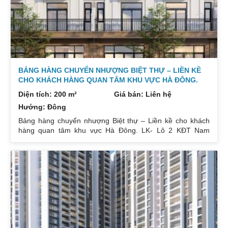
BẢNG HÀNG CHUYỂN NHƯỢNG BIỆT THỰ – LIỀN KỀ
CHO KHÁCH HÀNG QUAN TÂM KHU VỰC HÀ ĐÔNG.
Diện tích: 200 m²
Giá bán: Liên hệ
Hướng: Đông
Bảng hàng chuyển nhượng Biệt thự – Liền kề cho khách
hàng quan tâm khu vực Hà Đông. LK- Lô 2 KĐT Nam
Thắng, 67 Phùng Khoang DT: 75m x 4 tầng, MT 5m, đã
hoàn thiện. Đang cho thuê Giá chào 15 tỷ. Căn 18- Lô 9
KĐT Nam Thắng, 67 Phùng Khoang DT: 123m x 5 tầng, lô
góc, đã hoàn thiện. Tầng 1 cho thuê 22tr, tầng 2 10tr/tháng
Giá chào 25,5 tỷ. LK 6B-33 Làng Việt Kiều DT: 77m x 4
tầng Giá chào 16,2 tỷ