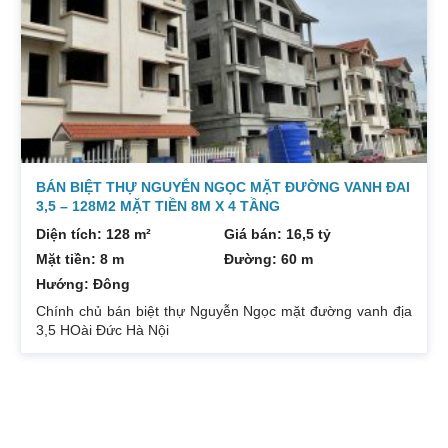
Westlake. – Diện tích khu đất: 26.978m². – Chủ đầu tư:
Tổng công ty đầu tư phát triển hạ tầng đô thị Udic – Công
ty TNHH một thành viên. – Nhà
BÁN BIỆT THỰ NGUYỄN NGỌC MẶT ĐƯỜNG VANH ĐAI
3,5 – 128M2 MẶT TIỀN 8M X 4 TẦNG
Diện tích: 128 m²
Giá bán: 16,5 tỷ
Mặt tiền: 8 m
Đường: 60 m
Hướng: Đông
Chính chủ bán biệt thự Nguyễn Ngọc mặt đường vanh địa
3,5 HOài Đức Hà Nội
Diện tích 128m2, hướng đông đông nam
Mặt tiền 8m, sâu 16m
TIN TỨC