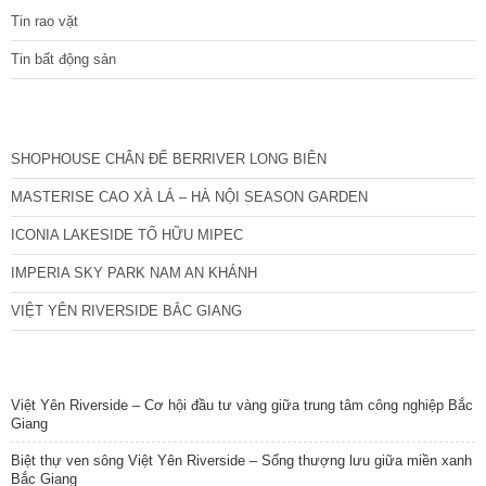
Tin rao vặt
Tin bất động sản
CÁC DỰ ÁN MỚI NHẤT
SHOPHOUSE CHÂN ĐẾ BERRIVER LONG BIÊN
MASTERISE CAO XÀ LÁ – HÀ NỘI SEASON GARDEN
ICONIA LAKESIDE TỐ HỮU MIPEC
IMPERIA SKY PARK NAM AN KHÁNH
VIỆT YÊN RIVERSIDE BẮC GIANG
TIN NỔI BẬT
Việt Yên Riverside – Cơ hội đầu tư vàng giữa trung tâm công nghiệp Bắc
Giang
Biệt thự ven sông Việt Yên Riverside – Sống thượng lưu giữa miền xanh
Bắc Giang