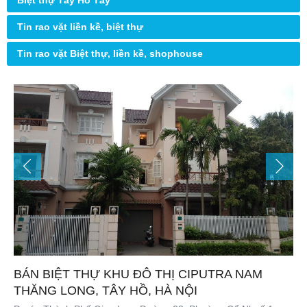
Biệt thự Tây Hồ Tây
Tin rao vặt liền kề, biệt thự
Tin rao vặt Biệt thự, liền kề, shophouse
BÁN BIỆT THỰ KHU ĐÔ THỊ CIPUTRA NAM
THĂNG LONG, TÂY HỒ, HÀ NỘI