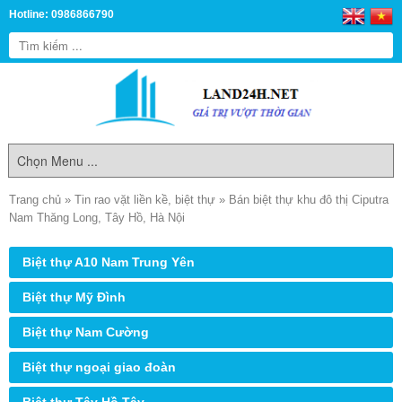
Hotline: 0986866790
Trang chủ
»
Tin rao vặt liền kề, biệt thự
»
Bán biệt thự khu đô thị Ciputra
Nam Thăng Long, Tây Hồ, Hà Nội
Biệt thự A10 Nam Trung Yên
Biệt thự Mỹ Đình
Biệt thự Nam Cường
Biệt thự ngoại giao đoàn