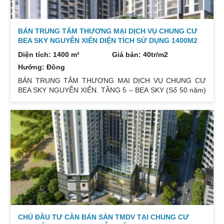
BÁN TRUNG TÂM THƯƠNG MẠI DỊCH VỤ CHUNG CƯ
BEA SKY NGUYỄN XIỂN DIỆN TÍCH SỬ DỤNG 1400M2
Diện tích: 1400 m²
Giá bán: 40tr/m2
Hướng: Đông
BÁN TRUNG TÂM THƯƠNG MẠI DỊCH VỤ CHUNG CƯ
BEA SKY NGUYỄN XIỂN. TẦNG 5 – BEA SKY (Sổ 50 năm)
Diện tích sổ: 852,93m2. Giá bán: 40tr/m2( Bao gồm VAT).
Sử dụng thêm 650m2 ngoài sổ. Liên hệ : 0832133366
CHỦ ĐẦU TƯ CẦN BÁN SÀN TMDV TẠI CHUNG CƯ