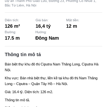
Dự án Thành Phố Giao Lưu, Đường 23, Phường Cổ Nhuế 1,
Bắc Từ Liêm, Hà Nội
Diện tích:
Giá bán:
Mặt tiền:
126 m²
16,4 tỷ
12 m
Đường:
Hướng:
17.5 m
Đông Nam
Thông tin mô tả
Bán
biệt thự khu đô thị Ciputra
Nam Thăng Long, Ciputra Hà
Nội.
Khu vực: Bán nhà biệt thự, liền kề tại khu đô thị Nam Thăng
Long – Ciputra – Quận Tây Hồ – Hà Nội.
Giá: 16.4 tỷ. Diện tích: 126 m2.
Thông tin mô tả.