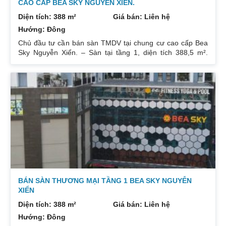
CAO CẤP BEA SKY NGUYỄN XIỂN.
Diện tích: 388 m²
Giá bán: Liên hệ
Hướng: Đông
Chủ đầu tư cần bán sàn TMDV tại chung cư cao cấp Bea
Sky Nguyễn Xiển. – Sàn tại tầng 1, diện tích 388,5 m².
Đang cho Agribank thuê 464.900đ/m²/tháng (đã VAT), thuê
5 năm từ 01/06/2022, thanh toán 1 năm/lần (tương đương
2.2 tỷ/lần). – Sàn tại tầng 1, diện tích 312,71m². Hợp đồng
thuê còn 3 năm từ 01/04/2021, tiền thuê 74tr/tháng. – Sàn
tại tầng 5, diện tích sổ: 852,93m². Giá bán: 30tr/m². Đang
cho thuê Fitness 150tr/tháng. Quý khách liên hệ :
0832133366
BÁN SÀN THƯƠNG MẠI TẦNG 1 BEA SKY NGUYỄN
XIỂN
Diện tích: 388 m²
Giá bán: Liên hệ
Hướng: Đông