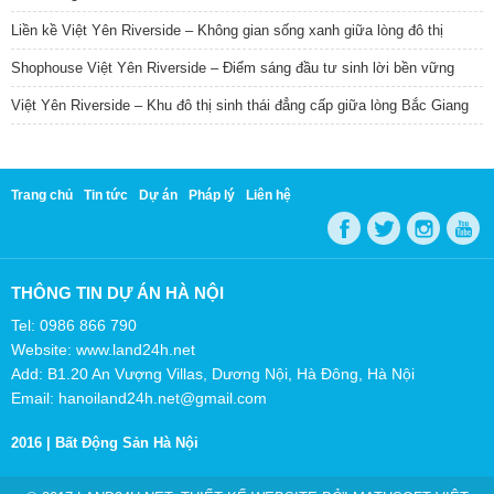
Liền kề Việt Yên Riverside – Không gian sống xanh giữa lòng đô thị
Shophouse Việt Yên Riverside – Điểm sáng đầu tư sinh lời bền vững
Việt Yên Riverside – Khu đô thị sinh thái đẳng cấp giữa lòng Bắc Giang
Trang chủ
Tin tức
Dự án
Pháp lý
Liên hệ
THÔNG TIN DỰ ÁN HÀ NỘI
Tel: 0986 866 790
Website: www.land24h.net
Add: B1.20 An Vượng Villas, Dương Nội, Hà Đông, Hà Nội
Email: hanoiland24h.net@gmail.com
2016 |
Bất Động Sản Hà Nội