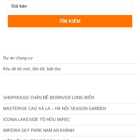
DỰ ÁN
Dự án chung cư
Khu đô thị mới, liền kề, biệt thự
CÁC DỰ ÁN MỚI NHẤT
SHOPHOUSE CHÂN ĐẾ BERRIVER LONG BIÊN
MASTERISE CAO XÀ LÁ – HÀ NỘI SEASON GARDEN
ICONIA LAKESIDE TỐ HỮU MIPEC
IMPERIA SKY PARK NAM AN KHÁNH