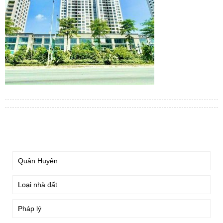
TÌM KIẾM