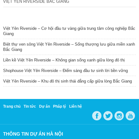
VIỆT YÊN RIVERSIDE BẮC GIANG
TIN NỔI BẬT
Việt Yên Riverside – Cơ hội đầu tư vàng giữa trung tâm công nghiệp Bắc
Giang
Biệt thự ven sông Việt Yên Riverside – Sống thượng lưu giữa miền xanh
Bắc Giang
Liền kề Việt Yên Riverside – Không gian sống xanh giữa lòng đô thị
Shophouse Việt Yên Riverside – Điểm sáng đầu tư sinh lời bền vững
Việt Yên Riverside – Khu đô thị sinh thái đẳng cấp giữa lòng Bắc Giang
Trang chủ
Tin tức
Dự án
Pháp lý
Liên hệ
THÔNG TIN DỰ ÁN HÀ NỘI