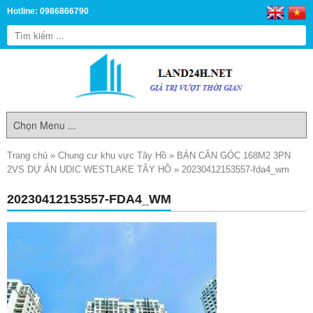
Hotline: 0986866790
Trang chủ
»
Chung cư khu vực Tây Hồ
»
BÁN CĂN GÓC 168M2 3PN
2VS DỰ ÁN UDIC WESTLAKE TÂY HỒ
»
20230412153557-fda4_wm
20230412153557-FDA4_WM