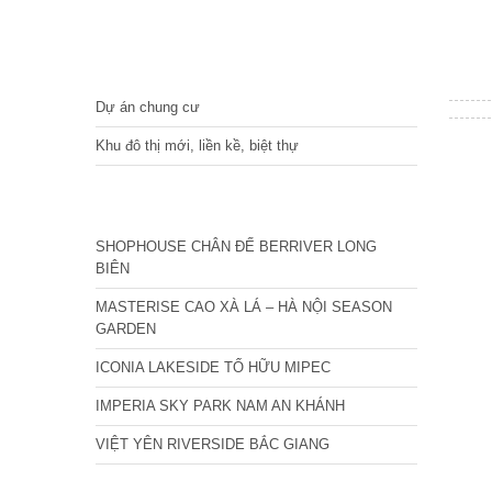
DỰ ÁN
Dự án chung cư
Khu đô thị mới, liền kề, biệt thự
CÁC DỰ ÁN MỚI NHẤT
SHOPHOUSE CHÂN ĐẾ BERRIVER LONG
BIÊN
MASTERISE CAO XÀ LÁ – HÀ NỘI SEASON
GARDEN
ICONIA LAKESIDE TỐ HỮU MIPEC
IMPERIA SKY PARK NAM AN KHÁNH
VIỆT YÊN RIVERSIDE BẮC GIANG