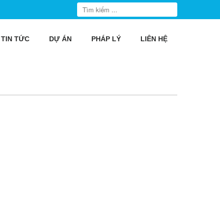
TIN TỨC
DỰ ÁN
PHÁP LÝ
LIÊN HỆ