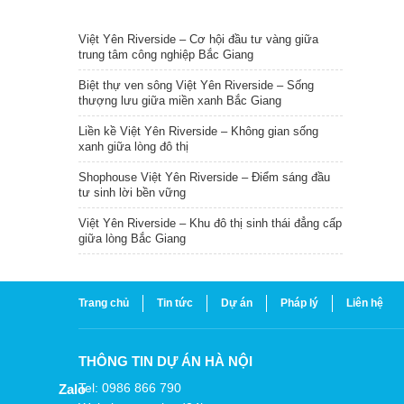
TIN NỔI BẬT
Việt Yên Riverside – Cơ hội đầu tư vàng giữa
trung tâm công nghiệp Bắc Giang
Biệt thự ven sông Việt Yên Riverside – Sống
thượng lưu giữa miền xanh Bắc Giang
Liền kề Việt Yên Riverside – Không gian sống
xanh giữa lòng đô thị
Shophouse Việt Yên Riverside – Điểm sáng đầu
tư sinh lời bền vững
Việt Yên Riverside – Khu đô thị sinh thái đẳng cấp
giữa lòng Bắc Giang
Trang chủ
Tin tức
Dự án
Pháp lý
Liên hệ
THÔNG TIN DỰ ÁN HÀ NỘI
Tel: 0986 866 790
Zalo