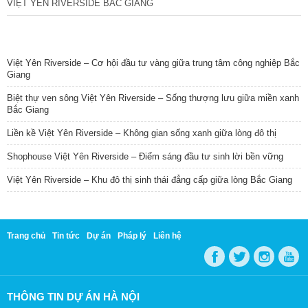
VIỆT YÊN RIVERSIDE BẮC GIANG
TIN NỔI BẬT
Việt Yên Riverside – Cơ hội đầu tư vàng giữa trung tâm công nghiệp Bắc
Giang
Biệt thự ven sông Việt Yên Riverside – Sống thượng lưu giữa miền xanh
Bắc Giang
Liền kề Việt Yên Riverside – Không gian sống xanh giữa lòng đô thị
Shophouse Việt Yên Riverside – Điểm sáng đầu tư sinh lời bền vững
Việt Yên Riverside – Khu đô thị sinh thái đẳng cấp giữa lòng Bắc Giang
Trang chủ
Tin tức
Dự án
Pháp lý
Liên hệ
THÔNG TIN DỰ ÁN HÀ NỘI