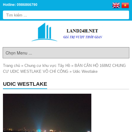
Hotline: 0986866790
Trang chủ
»
Chung cư khu vực Tây Hồ
»
BÁN CĂN HỘ 168M2 CHUNG
CƯ UDIC WESTLAKE VÕ CHÍ CÔNG
»
Udic Westlake
UDIC WESTLAKE