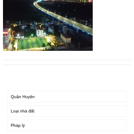
TÌM KIẾM