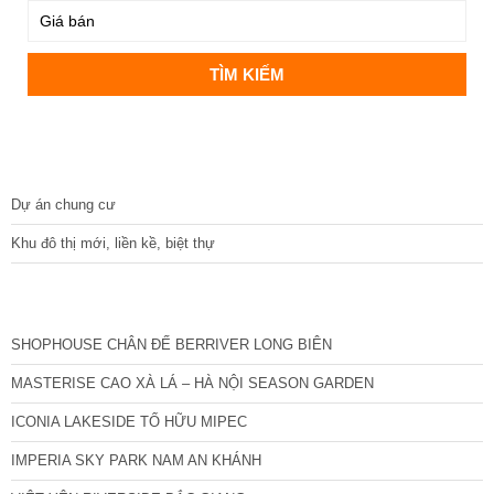
DỰ ÁN
Dự án chung cư
Khu đô thị mới, liền kề, biệt thự
CÁC DỰ ÁN MỚI NHẤT
SHOPHOUSE CHÂN ĐẾ BERRIVER LONG BIÊN
MASTERISE CAO XÀ LÁ – HÀ NỘI SEASON GARDEN
ICONIA LAKESIDE TỐ HỮU MIPEC
IMPERIA SKY PARK NAM AN KHÁNH