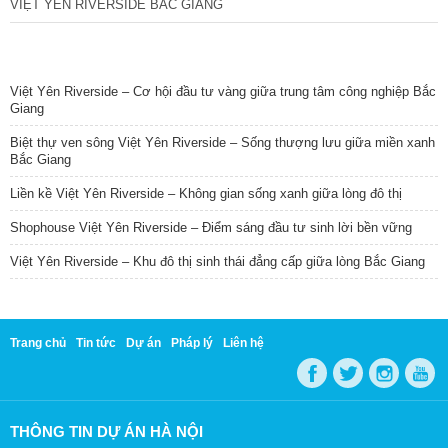
VIỆT YÊN RIVERSIDE BẮC GIANG
TIN NỔI BẬT
Việt Yên Riverside – Cơ hội đầu tư vàng giữa trung tâm công nghiệp Bắc
Giang
Biệt thự ven sông Việt Yên Riverside – Sống thượng lưu giữa miền xanh
Bắc Giang
Liền kề Việt Yên Riverside – Không gian sống xanh giữa lòng đô thị
Shophouse Việt Yên Riverside – Điểm sáng đầu tư sinh lời bền vững
Việt Yên Riverside – Khu đô thị sinh thái đẳng cấp giữa lòng Bắc Giang
Trang chủ
Tin tức
Dự án
Pháp lý
Liên hệ
THÔNG TIN DỰ ÁN HÀ NỘI