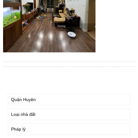
TÌM KIẾM