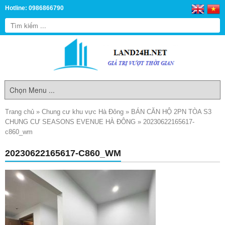
Hotline: 0986866790
Trang chủ
»
Chung cư khu vực Hà Đông
»
BÁN CĂN HỘ 2PN TÒA S3
CHUNG CƯ SEASONS EVENUE HÀ ĐÔNG
»
20230622165617-
c860_wm
20230622165617-C860_WM