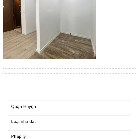
TÌM KIẾM