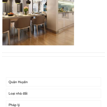
TÌM KIẾM