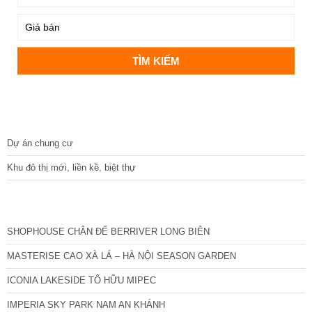
DỰ ÁN
Dự án chung cư
Khu đô thị mới, liền kề, biệt thự
CÁC DỰ ÁN MỚI NHẤT
SHOPHOUSE CHÂN ĐẾ BERRIVER LONG BIÊN
MASTERISE CAO XÀ LÁ – HÀ NỘI SEASON GARDEN
ICONIA LAKESIDE TỐ HỮU MIPEC
IMPERIA SKY PARK NAM AN KHÁNH