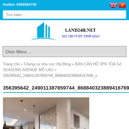
Hotline: 0986866790
Trang chủ
»
Chung cư khu vực Hà Đông
»
BÁN CĂN HỘ 3PN TÒA S2
SEASONS AVENUE MỖ LAO
»
356395642_249011387859744_8688403238894167690_n
356395642_249011387859744_86884032388941676