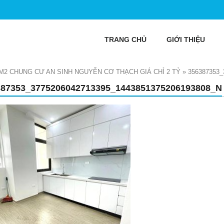
TRANG CHỦ
GIỚI THIỆU
M2 CHUNG CƯ AN SINH NGUYỄN CƠ THẠCH GIÁ CHỈ 2 TỶ
»
356387353_
387353_3775206042713395_1443851375206193808_N