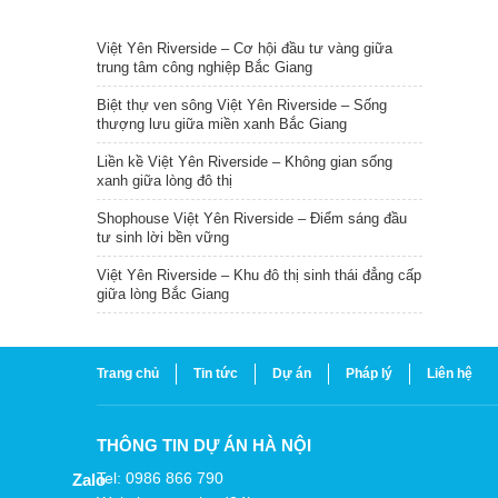
TIN NỔI BẬT
Việt Yên Riverside – Cơ hội đầu tư vàng giữa
trung tâm công nghiệp Bắc Giang
Biệt thự ven sông Việt Yên Riverside – Sống
thượng lưu giữa miền xanh Bắc Giang
Liền kề Việt Yên Riverside – Không gian sống
xanh giữa lòng đô thị
Shophouse Việt Yên Riverside – Điểm sáng đầu
tư sinh lời bền vững
Việt Yên Riverside – Khu đô thị sinh thái đẳng cấp
giữa lòng Bắc Giang
Trang chủ
Tin tức
Dự án
Pháp lý
Liên hệ
THÔNG TIN DỰ ÁN HÀ NỘI
Tel: 0986 866 790
Zalo