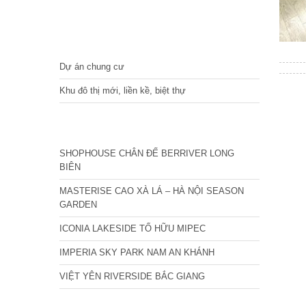
DỰ ÁN
Dự án chung cư
Khu đô thị mới, liền kề, biệt thự
CÁC DỰ ÁN MỚI NHẤT
SHOPHOUSE CHÂN ĐẾ BERRIVER LONG
BIÊN
MASTERISE CAO XÀ LÁ – HÀ NỘI SEASON
GARDEN
ICONIA LAKESIDE TỐ HỮU MIPEC
IMPERIA SKY PARK NAM AN KHÁNH
VIỆT YÊN RIVERSIDE BẮC GIANG