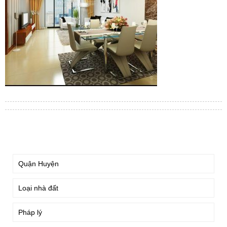
TÌM KIẾM