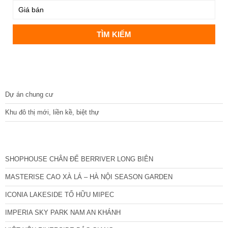
DỰ ÁN
Dự án chung cư
Khu đô thị mới, liền kề, biệt thự
CÁC DỰ ÁN MỚI NHẤT
SHOPHOUSE CHÂN ĐẾ BERRIVER LONG BIÊN
MASTERISE CAO XÀ LÁ – HÀ NỘI SEASON GARDEN
ICONIA LAKESIDE TỐ HỮU MIPEC
IMPERIA SKY PARK NAM AN KHÁNH