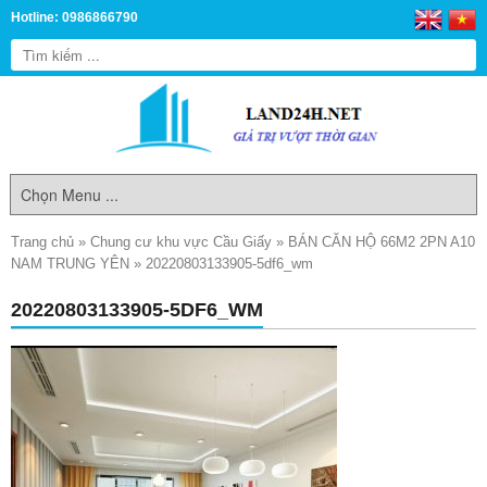
Hotline: 0986866790
Trang chủ
»
Chung cư khu vực Cầu Giấy
»
BÁN CĂN HỘ 66M2 2PN A10
NAM TRUNG YÊN
»
20220803133905-5df6_wm
20220803133905-5DF6_WM