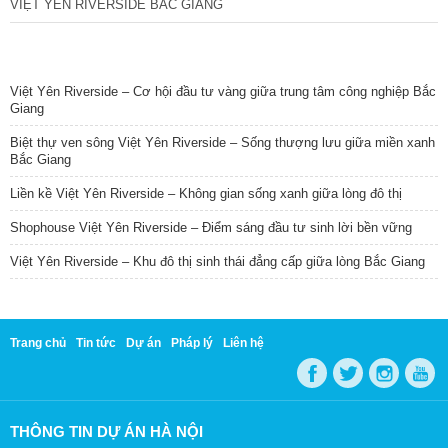
VIỆT YÊN RIVERSIDE BẮC GIANG
TIN NỔI BẬT
Việt Yên Riverside – Cơ hội đầu tư vàng giữa trung tâm công nghiệp Bắc
Giang
Biệt thự ven sông Việt Yên Riverside – Sống thượng lưu giữa miền xanh
Bắc Giang
Liền kề Việt Yên Riverside – Không gian sống xanh giữa lòng đô thị
Shophouse Việt Yên Riverside – Điểm sáng đầu tư sinh lời bền vững
Việt Yên Riverside – Khu đô thị sinh thái đẳng cấp giữa lòng Bắc Giang
Trang chủ
Tin tức
Dự án
Pháp lý
Liên hệ
THÔNG TIN DỰ ÁN HÀ NỘI