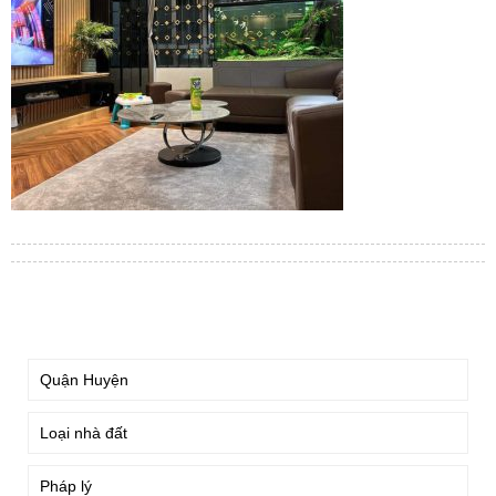
TÌM KIẾM