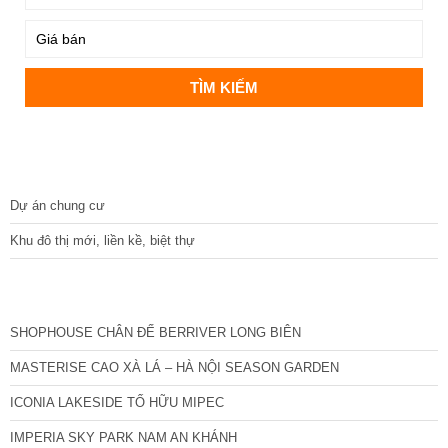
DỰ ÁN
Dự án chung cư
Khu đô thị mới, liền kề, biệt thự
CÁC DỰ ÁN MỚI NHẤT
SHOPHOUSE CHÂN ĐẾ BERRIVER LONG BIÊN
MASTERISE CAO XÀ LÁ – HÀ NỘI SEASON GARDEN
ICONIA LAKESIDE TỐ HỮU MIPEC
IMPERIA SKY PARK NAM AN KHÁNH