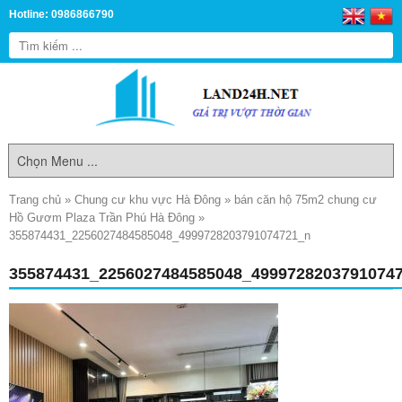
Hotline: 0986866790
Trang chủ
»
Chung cư khu vực Hà Đông
»
bán căn hộ 75m2 chung cư
Hồ Gươm Plaza Trần Phú Hà Đông
»
355874431_2256027484585048_4999728203791074721_n
355874431_2256027484585048_4999728203791074