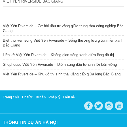
VIỆT YÊN RIVERSIDE BẮC GIANG
TIN NỔI BẬT
Việt Yên Riverside – Cơ hội đầu tư vàng giữa trung tâm công nghiệp Bắc
Giang
Biệt thự ven sông Việt Yên Riverside – Sống thượng lưu giữa miền xanh
Bắc Giang
Liền kề Việt Yên Riverside – Không gian sống xanh giữa lòng đô thị
Shophouse Việt Yên Riverside – Điểm sáng đầu tư sinh lời bền vững
Việt Yên Riverside – Khu đô thị sinh thái đẳng cấp giữa lòng Bắc Giang
Trang chủ
Tin tức
Dự án
Pháp lý
Liên hệ
THÔNG TIN DỰ ÁN HÀ NỘI