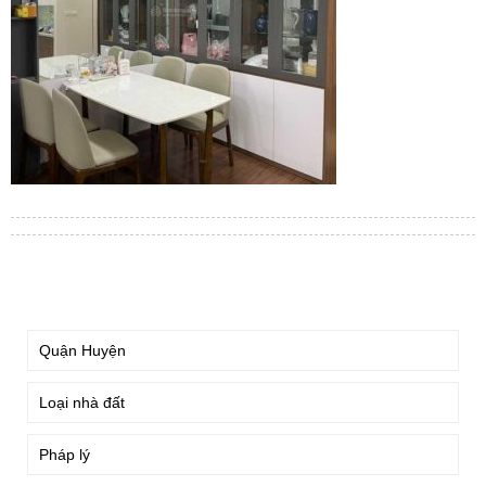
TÌM KIẾM