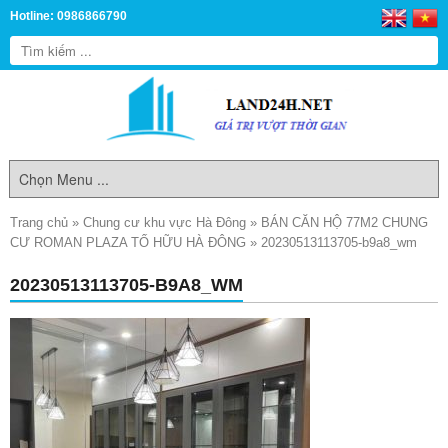
Hotline: 0986866790
Trang chủ
»
Chung cư khu vực Hà Đông
»
BÁN CĂN HỘ 77M2 CHUNG
CƯ ROMAN PLAZA TỐ HỮU HÀ ĐÔNG
»
20230513113705-b9a8_wm
20230513113705-B9A8_WM