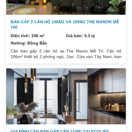
BÁN GẤP 2 CĂN HỘ 106M2 VÀ 189M2 THE MANOR MỄ
TRÌ
Diện tích: 106 m²
Giá bán: 5.3 tỷ
Hướng: Đông Bắc
Cần bán gấp 2 căn hộ tại The Manor Mễ Trì. Căn hộ
106m² thiết kế 2 phòng ngủ, 2wc. Cửa vào Tây Nam, ban
công Đông Bắc. Nhà đang cho thuê. Giá 5,3 tỷ. Căn hộ
189m² thiết kế 3 phòng ngủ, 2wc, 2 gác xép. Nhà đang ở.
Giá bán 7,4 tỷ. Cả 2 căn chủ nhà đều để lại toàn bộ nội
thất. Xem nhà liên hệ: 0832133366
GIA ĐÌNH CẦN BÁN GẤP CĂN 110M² TẠI ECOLIFE