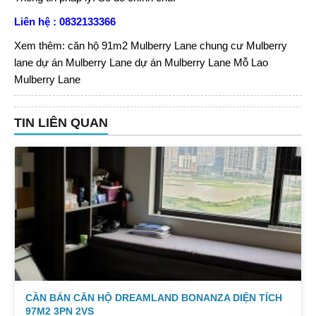
Liên hệ : 0832133366
Xem thêm:
căn hộ 91m2 Mulberry Lane
chung cư Mulberry
lane
dự án Mulberry Lane
dự án Mulberry Lane Mỗ Lao
Mulberry Lane
TIN LIÊN QUAN
CẦN BÁN CĂN HỘ DREAMLAND BONANZA DIỆN TÍCH
97M2 3PN 2VS