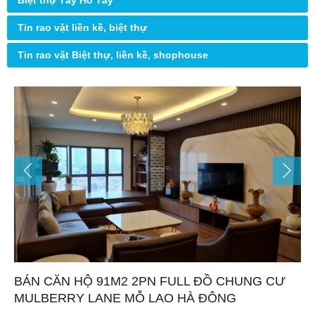
Biệt thự Tây Hồ Tây
Tin rao vặt liền kề, biệt thự
Tin rao vặt Biệt thự, liền kề, shophouse
BÁN CĂN HỘ 91M2 2PN FULL ĐỒ CHUNG CƯ
MULBERRY LANE MỖ LAO HÀ ĐÔNG