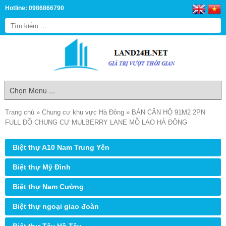
Hotline: 0986866790
Trang chủ
»
Chung cư khu vực Hà Đông
»
BÁN CĂN HỘ 91M2 2PN
FULL ĐỒ CHUNG CƯ MULBERRY LANE MỖ LAO HÀ ĐÔNG
Biệt thự A10 Nam Trung Yên
Biệt thự Mỹ Đình
Biệt thự Nam Cường
Biệt thự ngoại giao đoàn