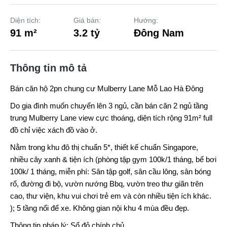
Diện tích:
Giá bán:
Hướng:
91 m²
3.2 tỷ
Đông Nam
Thông tin mô tả
Bán căn hộ 2pn chung cư
Mulberry Lane Mỗ Lao Hà Đông
Do gia đình muốn chuyển lên 3 ngủ, cần bán căn 2 ngủ tầng
trung
Mulberry Lane
view cực thoáng, diện tích rộng 91m² full
đồ chỉ việc xách đồ vào ở.
Nằm trong khu đô thị chuẩn 5*, thiết kế chuẩn Singapore,
nhiều cây xanh & tiện ích (phòng tập gym 100k/1 tháng, bể bơi
100k/ 1 tháng, miễn phí: Sân tập golf, sân cầu lông, sân bóng
rổ, đường đi bộ, vườn nướng Bbq, vườn treo thư giãn trên
cao, thư viện, khu vui chơi trẻ em và còn nhiều tiện ích khác.
); 5 tầng nổi để xe. Không gian nội khu 4 mùa đều đẹp.
Thông tin pháp lý: Sổ đỏ chính chủ.