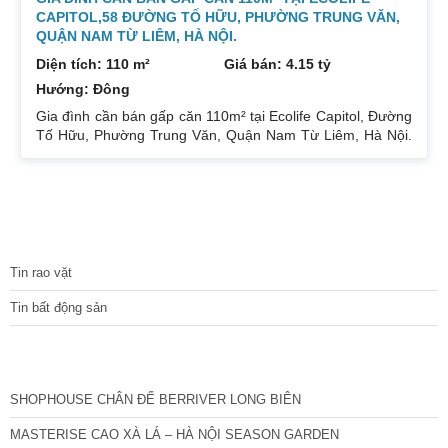
CAPITOL,58 ĐƯỜNG TỐ HỮU, PHƯỜNG TRUNG VĂN,
QUẬN NAM TỪ LIÊM, HÀ NỘI.
Diện tích: 110 m²
Giá bán: 4.15 tỷ
Hướng: Đông
Gia đình cần bán gấp căn 110m² tại Ecolife Capitol, Đường
Tố Hữu, Phường Trung Văn, Quận Nam Từ Liêm, Hà Nội.
Căn hoa hậu 3PN – 2WC tầng trung rất thoáng mát.
Hướng Đông Bắc mát mẻ, căn hộ có ban công thoáng mát.
Để lại nội thất cả đồ điện tử chỉ mang đi đồ cá nhân. Đầy
đủ tiện ích, dịch vụ ngay dưới chân tòa nhà. Bán 4.15 tỷ có
thương lượng. Sổ đỏ sang tên nhanh gọn. Bác nào có nhu
TIN TỨC
cầu quan tâm liên
Tin rao vặt
Tin bất động sản
CÁC DỰ ÁN MỚI NHẤT
SHOPHOUSE CHÂN ĐẾ BERRIVER LONG BIÊN
MASTERISE CAO XÀ LÁ – HÀ NỘI SEASON GARDEN