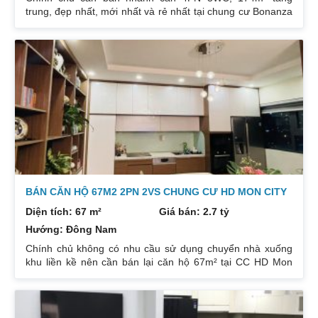
trung, đẹp nhất, mới nhất và rẻ nhất tại chung cư Bonanza
23 Duy Tân. Do gia chủ không còn nhu cầu sử dụng nữa,
nên cần bán lại để đầu tư cái khác, cụ thể như sau:
Hướng: TB, ban công Đông Nam. Thiết kế: 4 ngủ 3WC DT:
174m². Nội thất đẹp thiết kế sang trọng trẻ trung. Phòng
khách, bếp, thiết bị vệ sinh tất cả đều mới và sử dụng tốt.
Nhà đã có sổ pháp
BÁN CĂN HỘ 67M2 2PN 2VS CHUNG CƯ HD MON CITY
Diện tích: 67 m²
Giá bán: 2.7 tỷ
Hướng: Đông Nam
Chính chủ không có nhu cầu sử dụng chuyển nhà xuống
khu liền kề nên cần bán lại căn hộ 67m² tại CC HD Mon
City Căn hộ thiết kế 2 phòng ngủ và 2 phòng vệ sinh. Ban
công hướng Đông Nam căn góc nhiều mặt thoáng và có
ban công nhỏ phòng ngủ chính. Đồ nội thất cao cấp bán
để lại toàn bộ nội thất cao cấp theo phong cách Châu Âu.