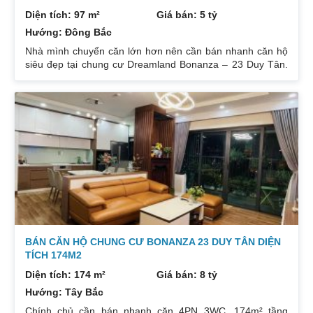
Diện tích: 97 m²
Giá bán: 5 tỷ
Hướng: Đông Bắc
Nhà mình chuyển căn lớn hơn nên cần bán nhanh căn hộ
siêu đẹp tại chung cư Dreamland Bonanza – 23 Duy Tân.
Diện tích: 97m², gồm 3 ngủ + 2 vệ sinh. Thiết kế cực kỳ
hợp lý các phòng đều tràn ngập ánh sáng tự nhiên. Hướng
cửa Bắc. Ban công Tây. Tầng cao view bát ngát thoáng
mát. Nhà nguyên Bản CĐT. Giá bán: 5 tỷ có thương lượng
đẹp. Liên hệ : 0832133366
BÁN CĂN HỘ CHUNG CƯ BONANZA 23 DUY TÂN DIỆN
TÍCH 174M2
Diện tích: 174 m²
Giá bán: 8 tỷ
Hướng: Tây Bắc
Chính chủ cần bán nhanh căn 4PN 3WC, 174m² tầng