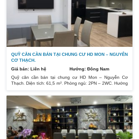
Sổ đỏ chính chủ xem nhà 24/24. Liên hệ xem nhà:
0832133366
QUỸ CĂN CẦN BÁN TẠI CHUNG CƯ HD MON – NGUYỄN
CƠ THẠCH.
Giá bán: Liên hệ
Hướng: Đông Nam
Quỹ căn cần bán tại chung cư HD Mon – Nguyễn Cơ
Thạch. Diện tích: 61,5 m². Phòng ngủ: 2PN – 2WC. Hướng
ban công: Đông Bắc – Cửa Tây Nam. Full nội thất. Có sổ.
Giá: 3 tỷ. Diện tích: 67 m². Phòng ngủ: 2PN 2WC. Hướng
ban công: Đông Nam. Nội thất: Nhà full đồ đẹp, Có sổ. Giá:
3 tỷ 250. Diện tích: 86 m². Phòng ngủ: 2PN 2WC. Hướng
ban công: Tây tứ trạch. Nội thất: Nhà full đồ. Có sổ. Giá: 4
tỷ.