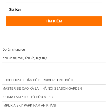
DỰ ÁN
Dự án chung cư
Khu đô thị mới, liền kề, biệt thự
CÁC DỰ ÁN MỚI NHẤT
SHOPHOUSE CHÂN ĐẾ BERRIVER LONG BIÊN
MASTERISE CAO XÀ LÁ – HÀ NỘI SEASON GARDEN
ICONIA LAKESIDE TỐ HỮU MIPEC
IMPERIA SKY PARK NAM AN KHÁNH