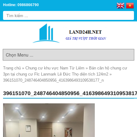
Hotline: 0986866790
Trang chủ
»
Chung cư khu vực Nam Từ Liêm
»
Bán căn hộ chung cư
3pn tại chung cư Flc Lanmark Lê Đức Thọ diện tích 124m2
»
396151070_248746404850956_4163986493109538177_n
396151070_248746404850956_41639864931095381