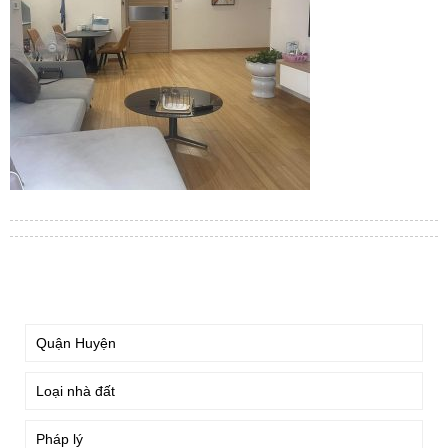
TÌM KIẾM