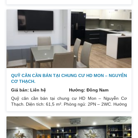
City Căn hộ thiết kế 2 phòng ngủ và 2 phòng vệ sinh. Ban
công hướng Đông Nam căn góc nhiều mặt thoáng và có
ban công nhỏ phòng ngủ chính. Đồ nội thất cao cấp bán
để lại toàn bộ nội thất cao cấp theo phong cách Châu Âu.
Sổ đỏ chính chủ xem nhà 24/24. Liên hệ xem nhà:
0832133366
QUỸ CĂN CẦN BÁN TẠI CHUNG CƯ HD MON – NGUYỄN
CƠ THẠCH.
Giá bán: Liên hệ
Hướng: Đông Nam
Quỹ căn cần bán tại chung cư HD Mon – Nguyễn Cơ
Thạch. Diện tích: 61,5 m². Phòng ngủ: 2PN – 2WC. Hướng
ban công: Đông Bắc – Cửa Tây Nam. Full nội thất. Có sổ.
Giá: 3 tỷ. Diện tích: 67 m². Phòng ngủ: 2PN 2WC. Hướng
ban công: Đông Nam. Nội thất: Nhà full đồ đẹp, Có sổ. Giá:
3 tỷ 250. Diện tích: 86 m². Phòng ngủ: 2PN 2WC. Hướng
ban công: Tây tứ trạch. Nội thất: Nhà full đồ. Có sổ. Giá: 4