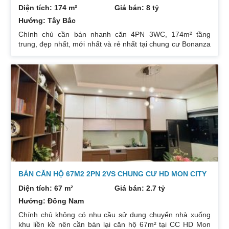
Diện tích: 174 m²
Giá bán: 8 tỷ
Hướng: Tây Bắc
Chính chủ cần bán nhanh căn 4PN 3WC, 174m² tầng
trung, đẹp nhất, mới nhất và rẻ nhất tại chung cư Bonanza
23 Duy Tân. Do gia chủ không còn nhu cầu sử dụng nữa,
nên cần bán lại để đầu tư cái khác, cụ thể như sau:
Hướng: TB, ban công Đông Nam. Thiết kế: 4 ngủ 3WC DT:
174m². Nội thất đẹp thiết kế sang trọng trẻ trung. Phòng
khách, bếp, thiết bị vệ sinh tất cả đều mới và sử dụng tốt.
Nhà đã có sổ pháp
BÁN CĂN HỘ 67M2 2PN 2VS CHUNG CƯ HD MON CITY
Diện tích: 67 m²
Giá bán: 2.7 tỷ
Hướng: Đông Nam
Chính chủ không có nhu cầu sử dụng chuyển nhà xuống
khu liền kề nên cần bán lại căn hộ 67m² tại CC HD Mon