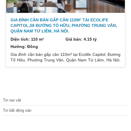
GIA ĐÌNH CẦN BÁN GẤP CĂN 110M² TẠI ECOLIFE
CAPITOL,58 ĐƯỜNG TỐ HỮU, PHƯỜNG TRUNG VĂN,
QUẬN NAM TỪ LIÊM, HÀ NỘI.
Diện tích: 110 m²
Giá bán: 4.15 tỷ
Hướng: Đông
Gia đình cần bán gấp căn 110m² tại Ecolife Capitol, Đường
Tố Hữu, Phường Trung Văn, Quận Nam Từ Liêm, Hà Nội.
Căn hoa hậu 3PN – 2WC tầng trung rất thoáng mát.
Hướng Đông Bắc mát mẻ, căn hộ có ban công thoáng mát.
Để lại nội thất cả đồ điện tử chỉ mang đi đồ cá nhân. Đầy
đủ tiện ích, dịch vụ ngay dưới chân tòa nhà. Bán 4.15 tỷ có
thương lượng. Sổ đỏ sang tên nhanh gọn. Bác nào có nhu
TIN TỨC
cầu quan tâm liên
Tin rao vặt
Tin bất động sản
CÁC DỰ ÁN MỚI NHẤT