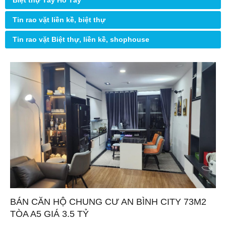
Biệt thự Tây Hồ Tây
Tin rao vặt liền kề, biệt thự
Tin rao vặt Biệt thự, liền kề, shophouse
BÁN CĂN HỘ CHUNG CƯ AN BÌNH CITY 73M2
TÒA A5 GIÁ 3.5 TỶ