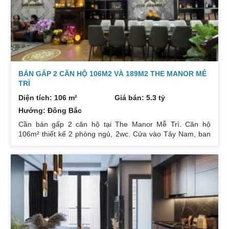
tỷ.
BÁN GẤP 2 CĂN HỘ 106M2 VÀ 189M2 THE MANOR MỄ
TRÌ
Diện tích: 106 m²
Giá bán: 5.3 tỷ
Hướng: Đông Bắc
Cần bán gấp 2 căn hộ tại The Manor Mễ Trì. Căn hộ
106m² thiết kế 2 phòng ngủ, 2wc. Cửa vào Tây Nam, ban
công Đông Bắc. Nhà đang cho thuê. Giá 5,3 tỷ. Căn hộ
189m² thiết kế 3 phòng ngủ, 2wc, 2 gác xép. Nhà đang ở.
Giá bán 7,4 tỷ. Cả 2 căn chủ nhà đều để lại toàn bộ nội
thất. Xem nhà liên hệ: 0832133366