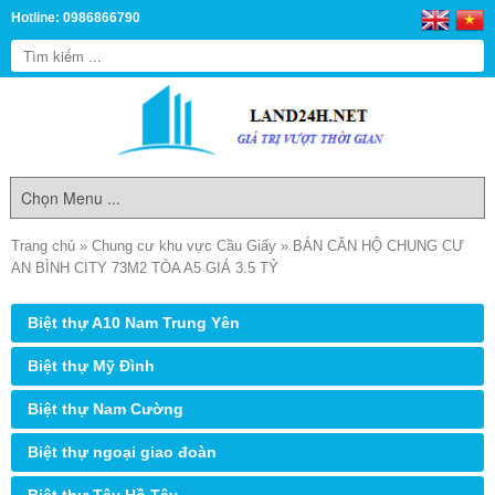
Hotline: 0986866790
Trang chủ
»
Chung cư khu vực Cầu Giấy
»
BÁN CĂN HỘ CHUNG CƯ
AN BÌNH CITY 73M2 TÒA A5 GIÁ 3.5 TỶ
Biệt thự A10 Nam Trung Yên
Biệt thự Mỹ Đình
Biệt thự Nam Cường
Biệt thự ngoại giao đoàn