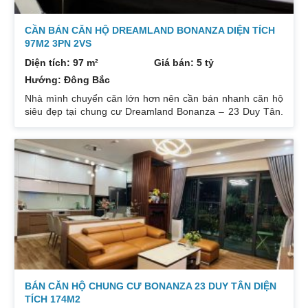
CẦN BÁN CĂN HỘ DREAMLAND BONANZA DIỆN TÍCH
97M2 3PN 2VS
Diện tích: 97 m²
Giá bán: 5 tỷ
Hướng: Đông Bắc
Nhà mình chuyển căn lớn hơn nên cần bán nhanh căn hộ
siêu đẹp tại chung cư Dreamland Bonanza – 23 Duy Tân.
Diện tích: 97m², gồm 3 ngủ + 2 vệ sinh. Thiết kế cực kỳ
hợp lý các phòng đều tràn ngập ánh sáng tự nhiên. Hướng
cửa Bắc. Ban công Tây. Tầng cao view bát ngát thoáng
mát. Nhà nguyên Bản CĐT. Giá bán: 5 tỷ có thương lượng
đẹp. Liên hệ : 0832133366
BÁN CĂN HỘ CHUNG CƯ BONANZA 23 DUY TÂN DIỆN
TÍCH 174M2