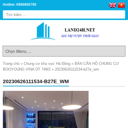
Hotline: 0986866790
Trang chủ
»
Chung cư khu vực Hà Đông
»
BÁN CĂN HỘ CHUNG CƯ
BOOYOUNG VINA DT 74M2
»
20230626111534-b27e_wm
20230626111534-B27E_WM