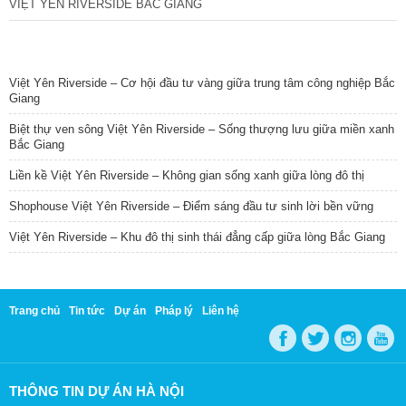
VIỆT YÊN RIVERSIDE BẮC GIANG
TIN NỔI BẬT
Việt Yên Riverside – Cơ hội đầu tư vàng giữa trung tâm công nghiệp Bắc
Giang
Biệt thự ven sông Việt Yên Riverside – Sống thượng lưu giữa miền xanh
Bắc Giang
Liền kề Việt Yên Riverside – Không gian sống xanh giữa lòng đô thị
Shophouse Việt Yên Riverside – Điểm sáng đầu tư sinh lời bền vững
Việt Yên Riverside – Khu đô thị sinh thái đẳng cấp giữa lòng Bắc Giang
Trang chủ
Tin tức
Dự án
Pháp lý
Liên hệ
THÔNG TIN DỰ ÁN HÀ NỘI