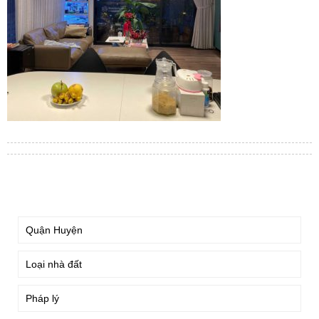
TÌM KIẾM