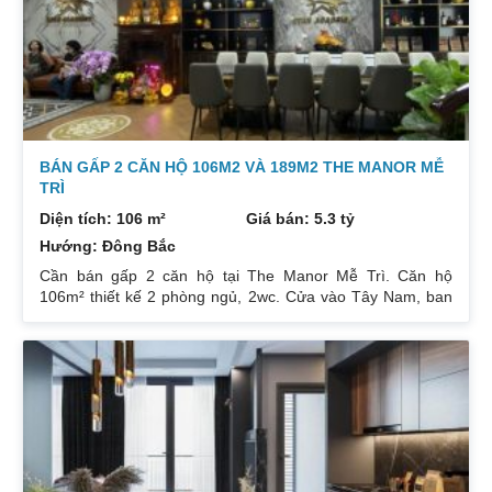
tỷ.
BÁN GẤP 2 CĂN HỘ 106M2 VÀ 189M2 THE MANOR MỄ
TRÌ
Diện tích: 106 m²
Giá bán: 5.3 tỷ
Hướng: Đông Bắc
Cần bán gấp 2 căn hộ tại The Manor Mễ Trì. Căn hộ
106m² thiết kế 2 phòng ngủ, 2wc. Cửa vào Tây Nam, ban
công Đông Bắc. Nhà đang cho thuê. Giá 5,3 tỷ. Căn hộ
189m² thiết kế 3 phòng ngủ, 2wc, 2 gác xép. Nhà đang ở.
Giá bán 7,4 tỷ. Cả 2 căn chủ nhà đều để lại toàn bộ nội
thất. Xem nhà liên hệ: 0832133366