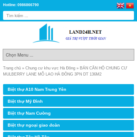
Hotline: 0986866790
Trang chủ
»
Chung cư khu vực Hà Đông
»
BÁN CĂN HỘ CHUNG CƯ
MULBERRY LANE MỖ LAO HÀ ĐÔNG 3PN DT 136M2
Biệt thự A10 Nam Trung Yên
Biệt thự Mỹ Đình
Biệt thự Nam Cường
Biệt thự ngoại giao đoàn