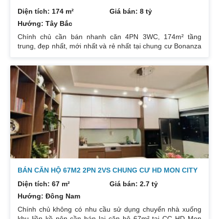
Diện tích: 174 m²
Giá bán: 8 tỷ
Hướng: Tây Bắc
Chính chủ cần bán nhanh căn 4PN 3WC, 174m² tầng
trung, đẹp nhất, mới nhất và rẻ nhất tại chung cư Bonanza
23 Duy Tân. Do gia chủ không còn nhu cầu sử dụng nữa,
nên cần bán lại để đầu tư cái khác, cụ thể như sau:
Hướng: TB, ban công Đông Nam. Thiết kế: 4 ngủ 3WC DT:
174m². Nội thất đẹp thiết kế sang trọng trẻ trung. Phòng
khách, bếp, thiết bị vệ sinh tất cả đều mới và sử dụng tốt.
Nhà đã có sổ pháp
BÁN CĂN HỘ 67M2 2PN 2VS CHUNG CƯ HD MON CITY
Diện tích: 67 m²
Giá bán: 2.7 tỷ
Hướng: Đông Nam
Chính chủ không có nhu cầu sử dụng chuyển nhà xuống
khu liền kề nên cần bán lại căn hộ 67m² tại CC HD Mon