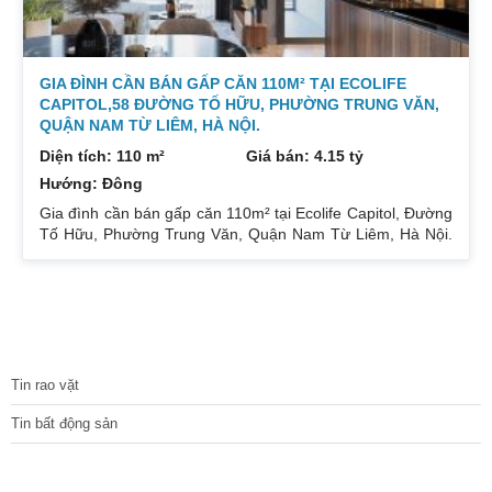
GIA ĐÌNH CẦN BÁN GẤP CĂN 110M² TẠI ECOLIFE
CAPITOL,58 ĐƯỜNG TỐ HỮU, PHƯỜNG TRUNG VĂN,
QUẬN NAM TỪ LIÊM, HÀ NỘI.
Diện tích: 110 m²
Giá bán: 4.15 tỷ
Hướng: Đông
Gia đình cần bán gấp căn 110m² tại Ecolife Capitol, Đường
Tố Hữu, Phường Trung Văn, Quận Nam Từ Liêm, Hà Nội.
Căn hoa hậu 3PN – 2WC tầng trung rất thoáng mát.
Hướng Đông Bắc mát mẻ, căn hộ có ban công thoáng mát.
Để lại nội thất cả đồ điện tử chỉ mang đi đồ cá nhân. Đầy
đủ tiện ích, dịch vụ ngay dưới chân tòa nhà. Bán 4.15 tỷ có
thương lượng. Sổ đỏ sang tên nhanh gọn. Bác nào có nhu
TIN TỨC
cầu quan tâm liên
Tin rao vặt
Tin bất động sản
CÁC DỰ ÁN MỚI NHẤT