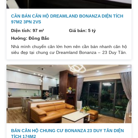
CẦN BÁN CĂN HỘ DREAMLAND BONANZA DIỆN TÍCH
97M2 3PN 2VS
Diện tích: 97 m²
Giá bán: 5 tỷ
Hướng: Đông Bắc
Nhà mình chuyển căn lớn hơn nên cần bán nhanh căn hộ
siêu đẹp tại chung cư Dreamland Bonanza – 23 Duy Tân.
Diện tích: 97m², gồm 3 ngủ + 2 vệ sinh. Thiết kế cực kỳ
hợp lý các phòng đều tràn ngập ánh sáng tự nhiên. Hướng
cửa Bắc. Ban công Tây. Tầng cao view bát ngát thoáng
mát. Nhà nguyên Bản CĐT. Giá bán: 5 tỷ có thương lượng
đẹp. Liên hệ : 0832133366
BÁN CĂN HỘ CHUNG CƯ BONANZA 23 DUY TÂN DIỆN
TÍCH 174M2