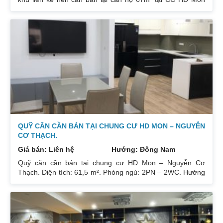
City Căn hộ thiết kế 2 phòng ngủ và 2 phòng vệ sinh. Ban
công hướng Đông Nam căn góc nhiều mặt thoáng và có
ban công nhỏ phòng ngủ chính. Đồ nội thất cao cấp bán
để lại toàn bộ nội thất cao cấp theo phong cách Châu Âu.
Sổ đỏ chính chủ xem nhà 24/24. Liên hệ xem nhà:
0832133366
QUỸ CĂN CẦN BÁN TẠI CHUNG CƯ HD MON – NGUYỄN
CƠ THẠCH.
Giá bán: Liên hệ
Hướng: Đông Nam
Quỹ căn cần bán tại chung cư HD Mon – Nguyễn Cơ
Thạch. Diện tích: 61,5 m². Phòng ngủ: 2PN – 2WC. Hướng
ban công: Đông Bắc – Cửa Tây Nam. Full nội thất. Có sổ.
Giá: 3 tỷ. Diện tích: 67 m². Phòng ngủ: 2PN 2WC. Hướng
ban công: Đông Nam. Nội thất: Nhà full đồ đẹp, Có sổ. Giá:
3 tỷ 250. Diện tích: 86 m². Phòng ngủ: 2PN 2WC. Hướng
ban công: Tây tứ trạch. Nội thất: Nhà full đồ. Có sổ. Giá: 4