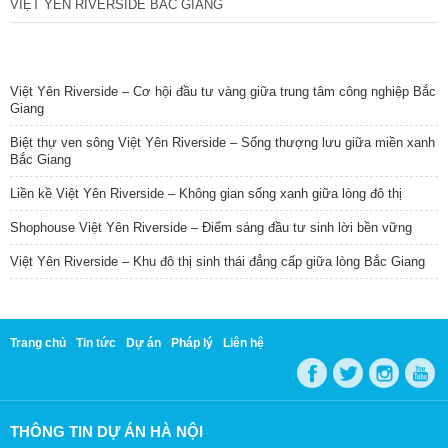
VIỆT YÊN RIVERSIDE BẮC GIANG
TIN NỔI BẬT
Việt Yên Riverside – Cơ hội đầu tư vàng giữa trung tâm công nghiệp Bắc
Giang
Biệt thự ven sông Việt Yên Riverside – Sống thượng lưu giữa miền xanh
Bắc Giang
Liền kề Việt Yên Riverside – Không gian sống xanh giữa lòng đô thị
Shophouse Việt Yên Riverside – Điểm sáng đầu tư sinh lời bền vững
Việt Yên Riverside – Khu đô thị sinh thái đẳng cấp giữa lòng Bắc Giang
Trang chủ
Tin tức
Dự án
Pháp lý
Liên hệ
THÔNG TIN DỰ ÁN HÀ NỘI