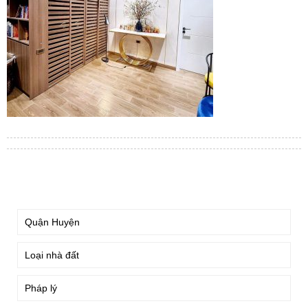
TÌM KIẾM