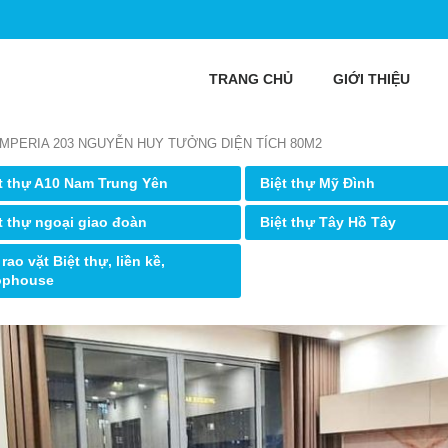
TRANG CHỦ
GIỚI THIỆU
IMPERIA 203 NGUYỄN HUY TƯỞNG DIỆN TÍCH 80M2
t thự A10 Nam Trung Yên
Biệt thự Mỹ Đình
t thự ngoại giao đoàn
Biệt thự Tây Hồ Tây
 rao vặt Biệt thự, liền kề,
ophouse