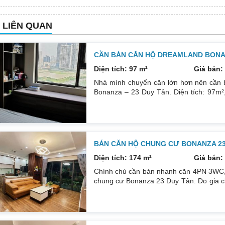
N LIÊN QUAN
CẦN BÁN CĂN HỘ DREAMLAND BONAN
Diện tích: 97 m²
Giá bán: 
Nhà mình chuyển căn lớn hơn nên cần 
Bonanza – 23 Duy Tân. Diện tích: 97m²,
phòng đều tràn ngập ánh sáng tự nhiên
ngát thoáng mát. Nhà nguyên Bản CĐT
0832133366
BÁN CĂN HỘ CHUNG CƯ BONANZA 23 
Diện tích: 174 m²
Giá bán: 
Chính chủ cần bán nhanh căn 4PN 3WC, 1
chung cư Bonanza 23 Duy Tân. Do gia c
để đầu tư cái khác, cụ thể như sau: H
DT: 174m². Nội thất đẹp thiết kế sang trọn
đều mới và sử dụng tốt. Nhà đã có sổ p