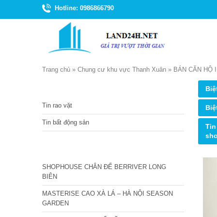
Hotline: 0986866790
Trang chủ
»
Chung cư khu vực Thanh Xuân
»
BÁN CĂN HỘ 
TIN TỨC
Biệ
Tin rao vặt
Biệ
Tin bất động sản
Tin
sh
CÁC DỰ ÁN MỚI NHẤT
SHOPHOUSE CHÂN ĐẾ BERRIVER LONG
BIÊN
MASTERISE CAO XÀ LÁ – HÀ NỘI SEASON
GARDEN