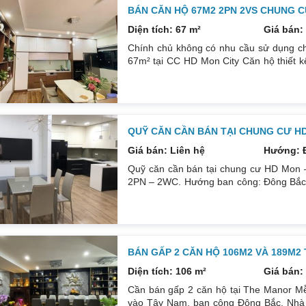
BÁN CĂN HỘ 67M2 2PN 2VS CHUNG C
Diện tích: 67 m²
Giá bán: 
Chính chủ không có nhu cầu sử dụng ch
67m² tại CC HD Mon City Căn hộ thiết 
Đông Nam căn góc nhiều mặt thoáng và 
cấp bán để lại toàn bộ nội thất cao cấ
24/24. Liên hệ xem nhà: 0832133366
QUỸ CĂN CẦN BÁN TẠI CHUNG CƯ H
Giá bán: Liên hệ
Hướng: 
Quỹ căn cần bán tại chung cư HD Mon –
2PN – 2WC. Hướng ban công: Đông Bắc – 
tích: 67 m². Phòng ngủ: 2PN 2WC. Hướng
sổ. Giá: 3 tỷ 250. Diện tích: 86 m². Ph
thất: Nhà full đồ. Có sổ. Giá: 4 tỷ.
BÁN GẤP 2 CĂN HỘ 106M2 VÀ 189M2
Diện tích: 106 m²
Giá bán: 
Cần bán gấp 2 căn hộ tại The Manor Mễ
vào Tây Nam, ban công Đông Bắc. Nhà đ