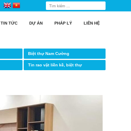
TIN TỨC
DỰ ÁN
PHÁP LÝ
LIÊN HỆ
Biệt thự Nam Cường
Tin rao vặt liền kề, biệt thự