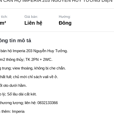
N CĂN HỘ IMPERIA 203 NGUYỄN HUY TƯỞNG DIỆN 
 tích:
Giá bán:
Hướng:
 m²
Liên hệ
Đông
ông tin mô tả
 bán hộ
Imperia 203 Nguyễn Huy Tưởng
.
5m2 thông thủy; TK 2PN + 2WC.
 trung; view thoáng, không bị che chắn.
thất full; chủ mới chỉ sách vali về ở.
ốt oto dưới hầm.
 lý; Sổ lâu dài cất két.
thương lượng; liên hệ: 0832133366
 thêm:
Imperia