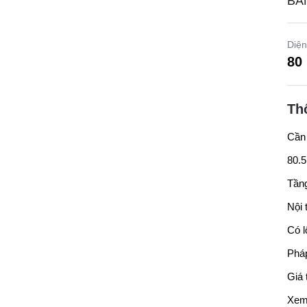
BÁ
Diện
80
Th
Cần
80.
Tầng
Nội 
Có l
Pháp
Giá 
Xem