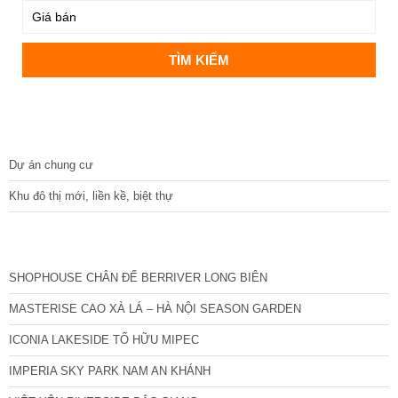
DỰ ÁN
Dự án chung cư
Khu đô thị mới, liền kề, biệt thự
CÁC DỰ ÁN MỚI NHẤT
SHOPHOUSE CHÂN ĐẾ BERRIVER LONG BIÊN
MASTERISE CAO XÀ LÁ – HÀ NỘI SEASON GARDEN
ICONIA LAKESIDE TỐ HỮU MIPEC
IMPERIA SKY PARK NAM AN KHÁNH