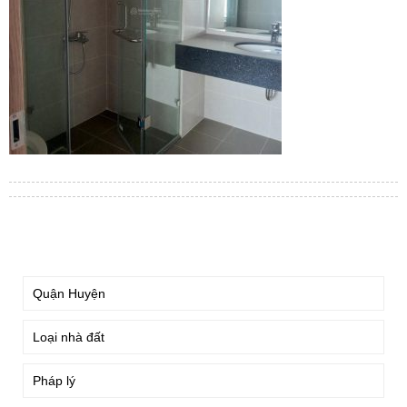
TÌM KIẾM