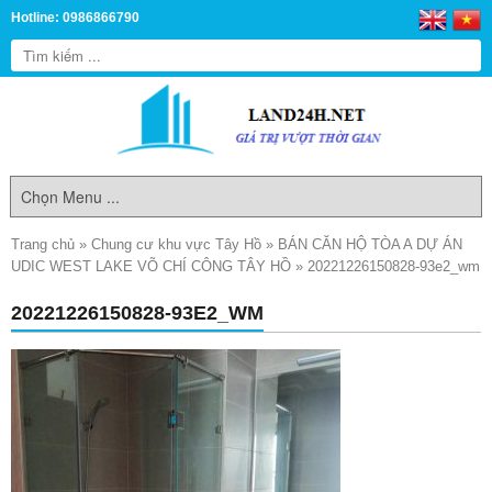
Hotline: 0986866790
Trang chủ
»
Chung cư khu vực Tây Hồ
»
BÁN CĂN HỘ TÒA A DỰ ÁN
UDIC WEST LAKE VÕ CHÍ CÔNG TÂY HỒ
»
20221226150828-93e2_wm
20221226150828-93E2_WM