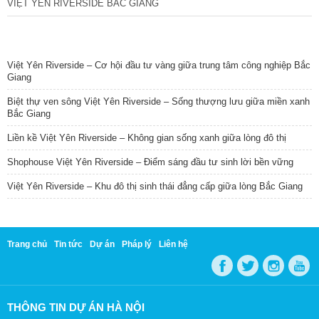
VIỆT YÊN RIVERSIDE BẮC GIANG
TIN NỔI BẬT
Việt Yên Riverside – Cơ hội đầu tư vàng giữa trung tâm công nghiệp Bắc
Giang
Biệt thự ven sông Việt Yên Riverside – Sống thượng lưu giữa miền xanh
Bắc Giang
Liền kề Việt Yên Riverside – Không gian sống xanh giữa lòng đô thị
Shophouse Việt Yên Riverside – Điểm sáng đầu tư sinh lời bền vững
Việt Yên Riverside – Khu đô thị sinh thái đẳng cấp giữa lòng Bắc Giang
Trang chủ
Tin tức
Dự án
Pháp lý
Liên hệ
THÔNG TIN DỰ ÁN HÀ NỘI