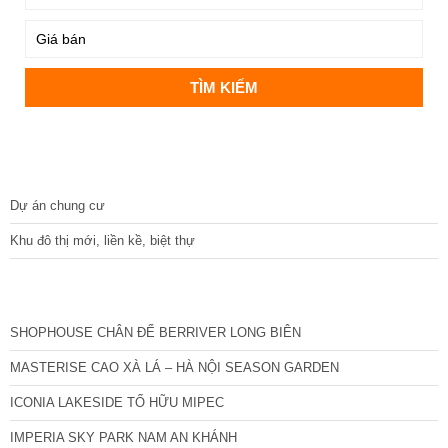
DỰ ÁN
Dự án chung cư
Khu đô thị mới, liền kề, biệt thự
CÁC DỰ ÁN MỚI NHẤT
SHOPHOUSE CHÂN ĐẾ BERRIVER LONG BIÊN
MASTERISE CAO XÀ LÁ – HÀ NỘI SEASON GARDEN
ICONIA LAKESIDE TỐ HỮU MIPEC
IMPERIA SKY PARK NAM AN KHÁNH