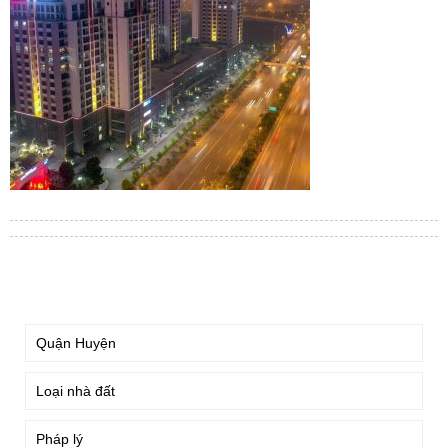
TÌM KIẾM