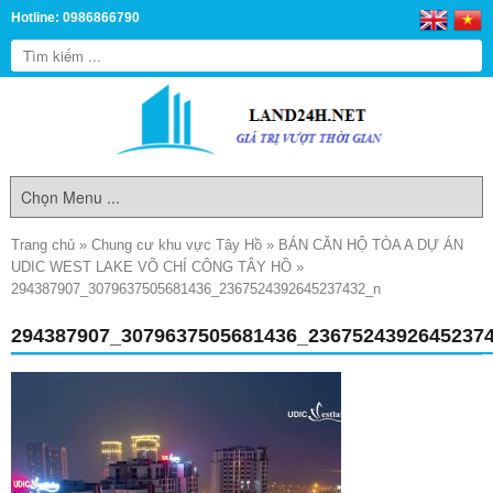
Hotline: 0986866790
Trang chủ
»
Chung cư khu vực Tây Hồ
»
BÁN CĂN HỘ TÒA A DỰ ÁN
UDIC WEST LAKE VÕ CHÍ CÔNG TÂY HỒ
»
294387907_3079637505681436_2367524392645237432_n
294387907_3079637505681436_2367524392645237