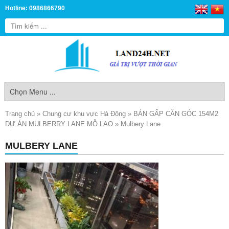
Hotline: 0986866790
Trang chủ
»
Chung cư khu vực Hà Đông
»
BÁN GẤP CĂN GÓC 154M2
DỰ ÁN MULBERRY LANE MỖ LAO
»
Mulbery Lane
MULBERY LANE