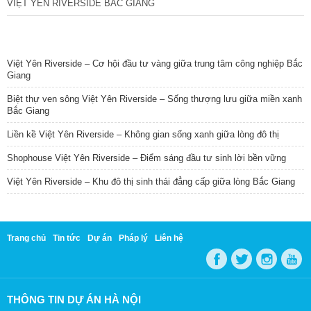
VIỆT YÊN RIVERSIDE BẮC GIANG
TIN NỔI BẬT
Việt Yên Riverside – Cơ hội đầu tư vàng giữa trung tâm công nghiệp Bắc
Giang
Biệt thự ven sông Việt Yên Riverside – Sống thượng lưu giữa miền xanh
Bắc Giang
Liền kề Việt Yên Riverside – Không gian sống xanh giữa lòng đô thị
Shophouse Việt Yên Riverside – Điểm sáng đầu tư sinh lời bền vững
Việt Yên Riverside – Khu đô thị sinh thái đẳng cấp giữa lòng Bắc Giang
Trang chủ
Tin tức
Dự án
Pháp lý
Liên hệ
THÔNG TIN DỰ ÁN HÀ NỘI