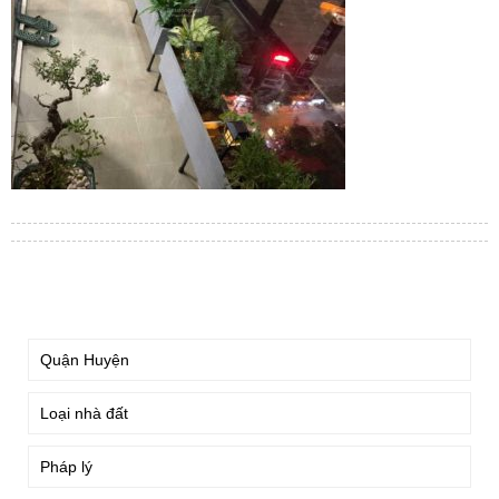
TÌM KIẾM