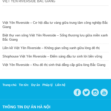
VIỆT YÊN RIVERSIDE BẮC GIANG
TIN NỔI BẬT
Việt Yên Riverside – Cơ hội đầu tư vàng giữa trung tâm công nghiệp Bắc
Giang
Biệt thự ven sông Việt Yên Riverside – Sống thượng lưu giữa miền xanh
Bắc Giang
Liền kề Việt Yên Riverside – Không gian sống xanh giữa lòng đô thị
Shophouse Việt Yên Riverside – Điểm sáng đầu tư sinh lời bền vững
Việt Yên Riverside – Khu đô thị sinh thái đẳng cấp giữa lòng Bắc Giang
Trang chủ
Tin tức
Dự án
Pháp lý
Liên hệ
THÔNG TIN DỰ ÁN HÀ NỘI