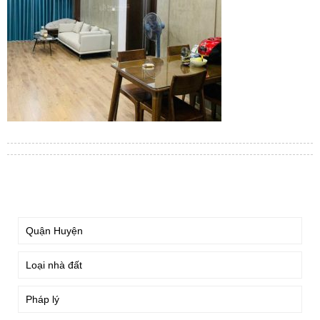
TÌM KIẾM