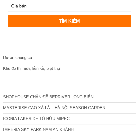
DỰ ÁN
Dự án chung cư
Khu đô thị mới, liền kề, biệt thự
CÁC DỰ ÁN MỚI NHẤT
SHOPHOUSE CHÂN ĐẾ BERRIVER LONG BIÊN
MASTERISE CAO XÀ LÁ – HÀ NỘI SEASON GARDEN
ICONIA LAKESIDE TỐ HỮU MIPEC
IMPERIA SKY PARK NAM AN KHÁNH