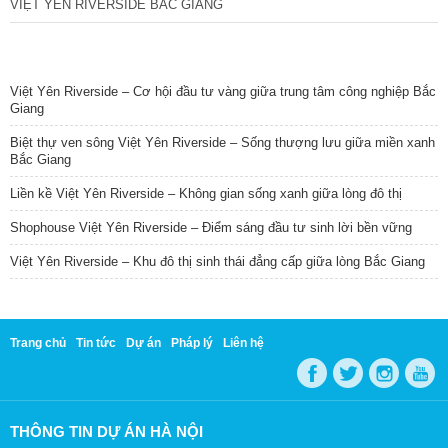
VIỆT YÊN RIVERSIDE BẮC GIANG
TIN NỔI BẬT
Việt Yên Riverside – Cơ hội đầu tư vàng giữa trung tâm công nghiệp Bắc
Giang
Biệt thự ven sông Việt Yên Riverside – Sống thượng lưu giữa miền xanh
Bắc Giang
Liền kề Việt Yên Riverside – Không gian sống xanh giữa lòng đô thị
Shophouse Việt Yên Riverside – Điểm sáng đầu tư sinh lời bền vững
Việt Yên Riverside – Khu đô thị sinh thái đẳng cấp giữa lòng Bắc Giang
Trang chủ
Tin tức
Dự án
Pháp lý
Liên hệ
THÔNG TIN DỰ ÁN HÀ NỘI