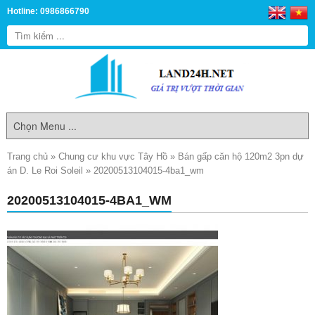
Hotline: 0986866790
Trang chủ
»
Chung cư khu vực Tây Hồ
»
Bán gấp căn hộ 120m2 3pn dự
án D. Le Roi Soleil
»
20200513104015-4ba1_wm
20200513104015-4BA1_WM