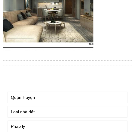
TÌM KIẾM