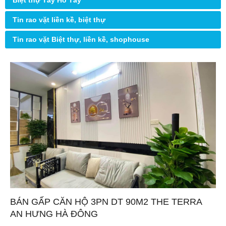
Biệt thự Tây Hồ Tây
Tin rao vặt liền kề, biệt thự
Tin rao vặt Biệt thự, liền kề, shophouse
BÁN GẤP CĂN HỘ 3PN DT 90M2 THE TERRA
AN HƯNG HÀ ĐÔNG