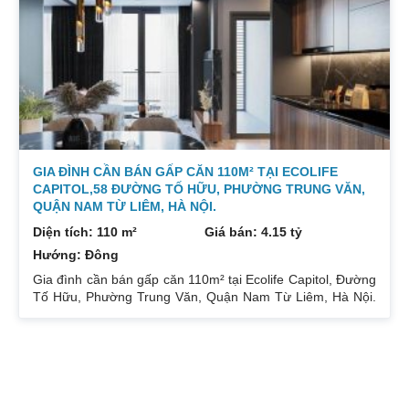
thất. Xem nhà liên hệ: 0832133366
GIA ĐÌNH CẦN BÁN GẤP CĂN 110M² TẠI ECOLIFE
CAPITOL,58 ĐƯỜNG TỐ HỮU, PHƯỜNG TRUNG VĂN,
QUẬN NAM TỪ LIÊM, HÀ NỘI.
Diện tích: 110 m²
Giá bán: 4.15 tỷ
Hướng: Đông
Gia đình cần bán gấp căn 110m² tại Ecolife Capitol, Đường
Tố Hữu, Phường Trung Văn, Quận Nam Từ Liêm, Hà Nội.
Căn hoa hậu 3PN – 2WC tầng trung rất thoáng mát.
Hướng Đông Bắc mát mẻ, căn hộ có ban công thoáng mát.
Để lại nội thất cả đồ điện tử chỉ mang đi đồ cá nhân. Đầy
đủ tiện ích, dịch vụ ngay dưới chân tòa nhà. Bán 4.15 tỷ có
thương lượng. Sổ đỏ sang tên nhanh gọn. Bác nào có nhu
TIN TỨC
cầu quan tâm liên