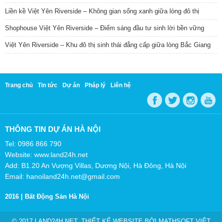
Liền kề Việt Yên Riverside – Không gian sống xanh giữa lòng đô thị
Shophouse Việt Yên Riverside – Điểm sáng đầu tư sinh lời bền vững
Việt Yên Riverside – Khu đô thị sinh thái đẳng cấp giữa lòng Bắc Giang
Trang chủ
Tin tức
Dự án
Pháp lý
Liên hệ
THÔNG TIN DỰ ÁN HÀ NỘI
Tel: 0986 866 790
Website: www.land24h.net
Add: B1.20 An Vượng Villas, Dương Nội, Hà Đông, Hà Nội
Email: hanoiland24h.net@gmail.com
2016 |
Bất Động Sản Hà Nội
© 2017 LAND24H.NET. THIẾT KẾ WEBSITE BỞI
MATHSOFT VIỆT