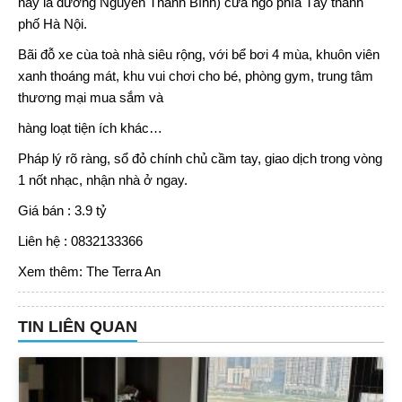
nay là đường Nguyễn Thanh Bình) cửa ngõ phía Tây thành
phố Hà Nội.
Bãi đỗ xe cùa toà nhà siêu rộng, với bể bơi 4 mùa, khuôn viên
xanh thoáng mát, khu vui chơi cho bé, phòng gym, trung tâm
thương mại mua sắm và
hàng loạt tiện ích khác…
Pháp lý rõ ràng, sổ đỏ chính chủ cầm tay, giao dịch trong vòng
1 nốt nhạc, nhận nhà ở ngay.
Giá bán : 3.9 tỷ
Liên hệ : 0832133366
Xem thêm:
The Terra An
TIN LIÊN QUAN