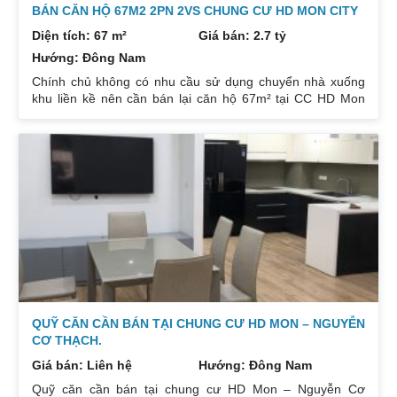
BÁN CĂN HỘ 67M2 2PN 2VS CHUNG CƯ HD MON CITY
Diện tích: 67 m²
Giá bán: 2.7 tỷ
Hướng: Đông Nam
Chính chủ không có nhu cầu sử dụng chuyển nhà xuống
khu liền kề nên cần bán lại căn hộ 67m² tại CC HD Mon
City Căn hộ thiết kế 2 phòng ngủ và 2 phòng vệ sinh. Ban
công hướng Đông Nam căn góc nhiều mặt thoáng và có
ban công nhỏ phòng ngủ chính. Đồ nội thất cao cấp bán
để lại toàn bộ nội thất cao cấp theo phong cách Châu Âu.
Sổ đỏ chính chủ xem nhà 24/24. Liên hệ xem nhà:
0832133366
QUỸ CĂN CẦN BÁN TẠI CHUNG CƯ HD MON – NGUYỄN
CƠ THẠCH.
Giá bán: Liên hệ
Hướng: Đông Nam
Quỹ căn cần bán tại chung cư HD Mon – Nguyễn Cơ