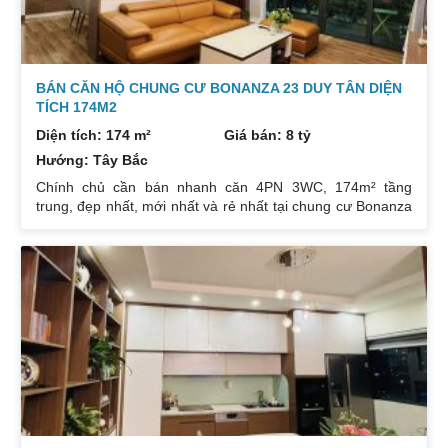
BÁN CĂN HỘ CHUNG CƯ BONANZA 23 DUY TÂN DIỆN
TÍCH 174M2
Diện tích: 174 m²
Giá bán: 8 tỷ
Hướng: Tây Bắc
Chính chủ cần bán nhanh căn 4PN 3WC, 174m² tầng
trung, đẹp nhất, mới nhất và rẻ nhất tại chung cư Bonanza
23 Duy Tân. Do gia chủ không còn nhu cầu sử dụng nữa,
nên cần bán lại để đầu tư cái khác, cụ thể như sau:
Hướng: TB, ban công Đông Nam. Thiết kế: 4 ngủ 3WC DT:
174m². Nội thất đẹp thiết kế sang trọng trẻ trung. Phòng
khách, bếp, thiết bị vệ sinh tất cả đều mới và sử dụng tốt.
Nhà đã có sổ pháp