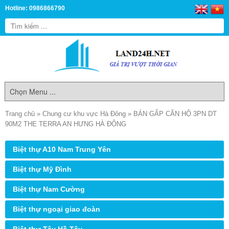
Hotline: 0986866790
Trang chủ
»
Chung cư khu vực Hà Đông
»
BÁN GẤP CĂN HỘ 3PN DT
90M2 THE TERRA AN HƯNG HÀ ĐÔNG
Biệt thự A10 Nam Trung Yên
Biệt thự Mỹ Đình
Biệt thự Nam Cường
Biệt thự ngoại giao đoàn