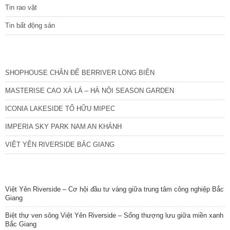
Tin rao vặt
Tin bất động sản
CÁC DỰ ÁN MỚI NHẤT
SHOPHOUSE CHÂN ĐẾ BERRIVER LONG BIÊN
MASTERISE CAO XÀ LÁ – HÀ NỘI SEASON GARDEN
ICONIA LAKESIDE TỐ HỮU MIPEC
IMPERIA SKY PARK NAM AN KHÁNH
VIỆT YÊN RIVERSIDE BẮC GIANG
TIN NỔI BẬT
Việt Yên Riverside – Cơ hội đầu tư vàng giữa trung tâm công nghiệp Bắc
Giang
Biệt thự ven sông Việt Yên Riverside – Sống thượng lưu giữa miền xanh
Bắc Giang