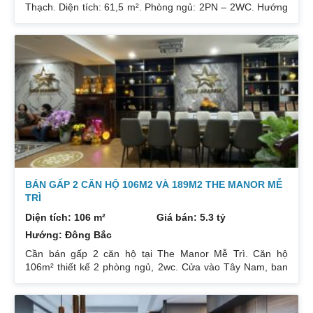
Thạch. Diện tích: 61,5 m². Phòng ngủ: 2PN – 2WC. Hướng
ban công: Đông Bắc – Cửa Tây Nam. Full nội thất. Có sổ.
Giá: 3 tỷ. Diện tích: 67 m². Phòng ngủ: 2PN 2WC. Hướng
ban công: Đông Nam. Nội thất: Nhà full đồ đẹp, Có sổ. Giá:
3 tỷ 250. Diện tích: 86 m². Phòng ngủ: 2PN 2WC. Hướng
ban công: Tây tứ trạch. Nội thất: Nhà full đồ. Có sổ. Giá: 4
tỷ.
BÁN GẤP 2 CĂN HỘ 106M2 VÀ 189M2 THE MANOR MỄ
TRÌ
Diện tích: 106 m²
Giá bán: 5.3 tỷ
Hướng: Đông Bắc
Cần bán gấp 2 căn hộ tại The Manor Mễ Trì. Căn hộ
106m² thiết kế 2 phòng ngủ, 2wc. Cửa vào Tây Nam, ban
công Đông Bắc. Nhà đang cho thuê. Giá 5,3 tỷ. Căn hộ
189m² thiết kế 3 phòng ngủ, 2wc, 2 gác xép. Nhà đang ở.
Giá bán 7,4 tỷ. Cả 2 căn chủ nhà đều để lại toàn bộ nội