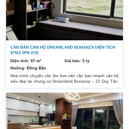
CẦN BÁN CĂN HỘ DREAMLAND BONANZA DIỆN TÍCH
97M2 3PN 2VS
Diện tích: 97 m²
Giá bán: 5 tỷ
Hướng: Đông Bắc
Nhà mình chuyển căn lớn hơn nên cần bán nhanh căn hộ
siêu đẹp tại chung cư Dreamland Bonanza – 23 Duy Tân.
Diện tích: 97m², gồm 3 ngủ + 2 vệ sinh. Thiết kế cực kỳ
hợp lý các phòng đều tràn ngập ánh sáng tự nhiên. Hướng
cửa Bắc. Ban công Tây. Tầng cao view bát ngát thoáng
mát. Nhà nguyên Bản CĐT. Giá bán: 5 tỷ có thương lượng
đẹp. Liên hệ : 0832133366