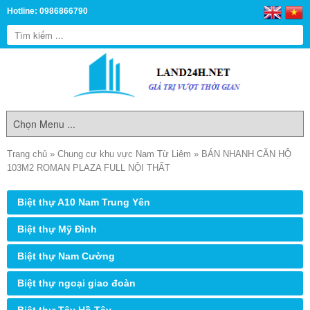
Hotline: 0986866790
Trang chủ
»
Chung cư khu vực Nam Từ Liêm
»
BÁN NHANH CĂN HỘ
103M2 ROMAN PLAZA FULL NỘI THẤT
Biệt thự A10 Nam Trung Yên
Biệt thự Mỹ Đình
Biệt thự Nam Cường
Biệt thự ngoại giao đoàn