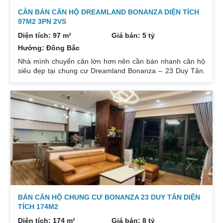
CẦN BÁN CĂN HỘ DREAMLAND BONANZA DIỆN TÍCH
97M2 3PN 2VS
Diện tích: 97 m²
Giá bán: 5 tỷ
Hướng: Đông Bắc
Nhà mình chuyển căn lớn hơn nên cần bán nhanh căn hộ
siêu đẹp tại chung cư Dreamland Bonanza – 23 Duy Tân.
Diện tích: 97m², gồm 3 ngủ + 2 vệ sinh. Thiết kế cực kỳ
hợp lý các phòng đều tràn ngập ánh sáng tự nhiên. Hướng
cửa Bắc. Ban công Tây. Tầng cao view bát ngát thoáng
mát. Nhà nguyên Bản CĐT. Giá bán: 5 tỷ có thương lượng
đẹp. Liên hệ : 0832133366
BÁN CĂN HỘ CHUNG CƯ BONANZA 23 DUY TÂN DIỆN
TÍCH 174M2
Diện tích: 174 m²
Giá bán: 8 tỷ