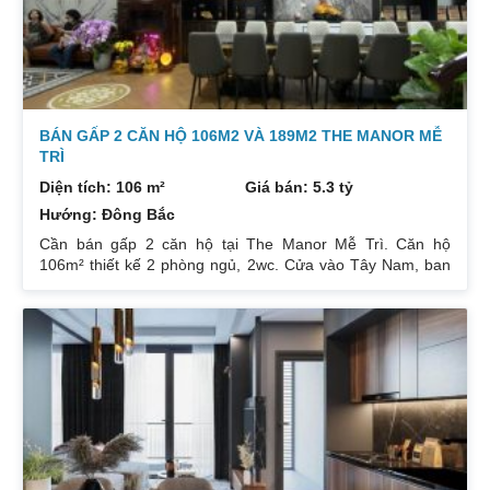
BÁN GẤP 2 CĂN HỘ 106M2 VÀ 189M2 THE MANOR MỄ
TRÌ
Diện tích: 106 m²
Giá bán: 5.3 tỷ
Hướng: Đông Bắc
Cần bán gấp 2 căn hộ tại The Manor Mễ Trì. Căn hộ
106m² thiết kế 2 phòng ngủ, 2wc. Cửa vào Tây Nam, ban
công Đông Bắc. Nhà đang cho thuê. Giá 5,3 tỷ. Căn hộ
189m² thiết kế 3 phòng ngủ, 2wc, 2 gác xép. Nhà đang ở.
Giá bán 7,4 tỷ. Cả 2 căn chủ nhà đều để lại toàn bộ nội
thất. Xem nhà liên hệ: 0832133366