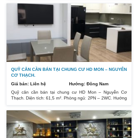
công hướng Đông Nam căn góc nhiều mặt thoáng và có
ban công nhỏ phòng ngủ chính. Đồ nội thất cao cấp bán
để lại toàn bộ nội thất cao cấp theo phong cách Châu Âu.
Sổ đỏ chính chủ xem nhà 24/24. Liên hệ xem nhà:
0832133366
QUỸ CĂN CẦN BÁN TẠI CHUNG CƯ HD MON – NGUYỄN
CƠ THẠCH.
Giá bán: Liên hệ
Hướng: Đông Nam
Quỹ căn cần bán tại chung cư HD Mon – Nguyễn Cơ
Thạch. Diện tích: 61,5 m². Phòng ngủ: 2PN – 2WC. Hướng
ban công: Đông Bắc – Cửa Tây Nam. Full nội thất. Có sổ.
Giá: 3 tỷ. Diện tích: 67 m². Phòng ngủ: 2PN 2WC. Hướng
ban công: Đông Nam. Nội thất: Nhà full đồ đẹp, Có sổ. Giá:
3 tỷ 250. Diện tích: 86 m². Phòng ngủ: 2PN 2WC. Hướng
ban công: Tây tứ trạch. Nội thất: Nhà full đồ. Có sổ. Giá: 4
tỷ.