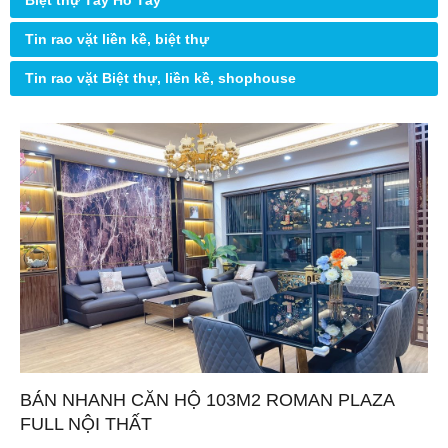
Biệt thự Tây Hồ Tây
Tin rao vặt liền kề, biệt thự
Tin rao vặt Biệt thự, liền kề, shophouse
BÁN NHANH CĂN HỘ 103M2 ROMAN PLAZA
FULL NỘI THẤT