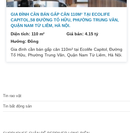
GIA ĐÌNH CẦN BÁN GẤP CĂN 110M² TẠI ECOLIFE
CAPITOL,58 ĐƯỜNG TỐ HỮU, PHƯỜNG TRUNG VĂN,
QUẬN NAM TỪ LIÊM, HÀ NỘI.
Diện tích: 110 m²
Giá bán: 4.15 tỷ
Hướng: Đông
Gia đình cần bán gấp căn 110m² tại Ecolife Capitol, Đường
Tố Hữu, Phường Trung Văn, Quận Nam Từ Liêm, Hà Nội.
Căn hoa hậu 3PN – 2WC tầng trung rất thoáng mát.
Hướng Đông Bắc mát mẻ, căn hộ có ban công thoáng mát.
Để lại nội thất cả đồ điện tử chỉ mang đi đồ cá nhân. Đầy
đủ tiện ích, dịch vụ ngay dưới chân tòa nhà. Bán 4.15 tỷ có
thương lượng. Sổ đỏ sang tên nhanh gọn. Bác nào có nhu
TIN TỨC
cầu quan tâm liên
Tin rao vặt
Tin bất động sản
CÁC DỰ ÁN MỚI NHẤT