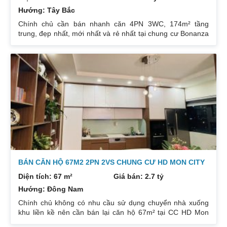
Hướng: Tây Bắc
Chính chủ cần bán nhanh căn 4PN 3WC, 174m² tầng
trung, đẹp nhất, mới nhất và rẻ nhất tại chung cư Bonanza
23 Duy Tân. Do gia chủ không còn nhu cầu sử dụng nữa,
nên cần bán lại để đầu tư cái khác, cụ thể như sau:
Hướng: TB, ban công Đông Nam. Thiết kế: 4 ngủ 3WC DT:
174m². Nội thất đẹp thiết kế sang trọng trẻ trung. Phòng
khách, bếp, thiết bị vệ sinh tất cả đều mới và sử dụng tốt.
Nhà đã có sổ pháp
BÁN CĂN HỘ 67M2 2PN 2VS CHUNG CƯ HD MON CITY
Diện tích: 67 m²
Giá bán: 2.7 tỷ
Hướng: Đông Nam
Chính chủ không có nhu cầu sử dụng chuyển nhà xuống
khu liền kề nên cần bán lại căn hộ 67m² tại CC HD Mon
City Căn hộ thiết kế 2 phòng ngủ và 2 phòng vệ sinh. Ban