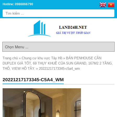
Hotline: 0986866790
Trang chủ
»
Chung cư khu vực Tây Hồ
»
BÁN PENHOUSE CĂN
DUPLEX GIÁ TỐT, 69 THỤY KHUÊ CỦA SUN GRAND, 167M2 2 TẦNG,
THÔ, VIEW HỒ TÂY.
»
20221217173345-c5a4_wm
20221217173345-C5A4_WM