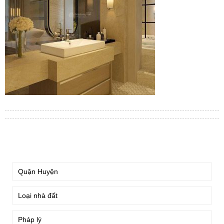
TÌM KIẾM