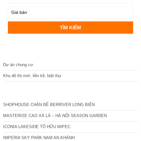
DỰ ÁN
Dự án chung cư
Khu đô thị mới, liền kề, biệt thự
CÁC DỰ ÁN MỚI NHẤT
SHOPHOUSE CHÂN ĐẾ BERRIVER LONG BIÊN
MASTERISE CAO XÀ LÁ – HÀ NỘI SEASON GARDEN
ICONIA LAKESIDE TỐ HỮU MIPEC
IMPERIA SKY PARK NAM AN KHÁNH