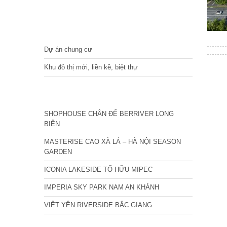
DỰ ÁN
Dự án chung cư
Khu đô thị mới, liền kề, biệt thự
CÁC DỰ ÁN MỚI NHẤT
SHOPHOUSE CHÂN ĐẾ BERRIVER LONG
BIÊN
MASTERISE CAO XÀ LÁ – HÀ NỘI SEASON
GARDEN
ICONIA LAKESIDE TỐ HỮU MIPEC
IMPERIA SKY PARK NAM AN KHÁNH
VIỆT YÊN RIVERSIDE BẮC GIANG