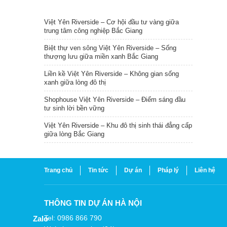
TIN NỔI BẬT
Việt Yên Riverside – Cơ hội đầu tư vàng giữa
trung tâm công nghiệp Bắc Giang
Biệt thự ven sông Việt Yên Riverside – Sống
thượng lưu giữa miền xanh Bắc Giang
Liền kề Việt Yên Riverside – Không gian sống
xanh giữa lòng đô thị
Shophouse Việt Yên Riverside – Điểm sáng đầu
tư sinh lời bền vững
Việt Yên Riverside – Khu đô thị sinh thái đẳng cấp
giữa lòng Bắc Giang
Trang chủ
Tin tức
Dự án
Pháp lý
Liên hệ
THÔNG TIN DỰ ÁN HÀ NỘI
Tel: 0986 866 790
Zalo