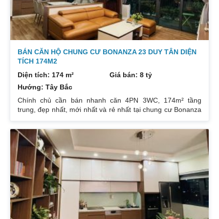
BÁN CĂN HỘ CHUNG CƯ BONANZA 23 DUY TÂN DIỆN
TÍCH 174M2
Diện tích: 174 m²
Giá bán: 8 tỷ
Hướng: Tây Bắc
Chính chủ cần bán nhanh căn 4PN 3WC, 174m² tầng
trung, đẹp nhất, mới nhất và rẻ nhất tại chung cư Bonanza
23 Duy Tân. Do gia chủ không còn nhu cầu sử dụng nữa,
nên cần bán lại để đầu tư cái khác, cụ thể như sau:
Hướng: TB, ban công Đông Nam. Thiết kế: 4 ngủ 3WC DT:
174m². Nội thất đẹp thiết kế sang trọng trẻ trung. Phòng
khách, bếp, thiết bị vệ sinh tất cả đều mới và sử dụng tốt.
Nhà đã có sổ pháp