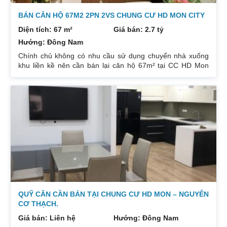
BÁN CĂN HỘ 67M2 2PN 2VS CHUNG CƯ HD MON CITY
Diện tích: 67 m²
Giá bán: 2.7 tỷ
Hướng: Đông Nam
Chính chủ không có nhu cầu sử dụng chuyển nhà xuống
khu liền kề nên cần bán lại căn hộ 67m² tại CC HD Mon
City Căn hộ thiết kế 2 phòng ngủ và 2 phòng vệ sinh. Ban
công hướng Đông Nam căn góc nhiều mặt thoáng và có
ban công nhỏ phòng ngủ chính. Đồ nội thất cao cấp bán
để lại toàn bộ nội thất cao cấp theo phong cách Châu Âu.
Sổ đỏ chính chủ xem nhà 24/24. Liên hệ xem nhà:
0832133366
QUỸ CĂN CẦN BÁN TẠI CHUNG CƯ HD MON – NGUYỄN
CƠ THẠCH.
Giá bán: Liên hệ
Hướng: Đông Nam