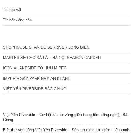
cầu quan tâm liên
Tin rao vặt
Tin bất động sản
CÁC DỰ ÁN MỚI NHẤT
SHOPHOUSE CHÂN ĐẾ BERRIVER LONG BIÊN
MASTERISE CAO XÀ LÁ – HÀ NỘI SEASON GARDEN
ICONIA LAKESIDE TỐ HỮU MIPEC
IMPERIA SKY PARK NAM AN KHÁNH
VIỆT YÊN RIVERSIDE BẮC GIANG
TIN NỔI BẬT
Việt Yên Riverside – Cơ hội đầu tư vàng giữa trung tâm công nghiệp Bắc
Giang
Biệt thự ven sông Việt Yên Riverside – Sống thượng lưu giữa miền xanh