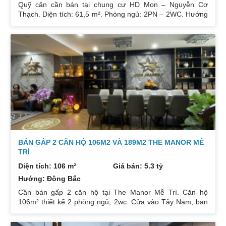
Quỹ căn cần bán tại chung cư HD Mon – Nguyễn Cơ
Thạch. Diện tích: 61,5 m². Phòng ngủ: 2PN – 2WC. Hướng
ban công: Đông Bắc – Cửa Tây Nam. Full nội thất. Có sổ.
Giá: 3 tỷ. Diện tích: 67 m². Phòng ngủ: 2PN 2WC. Hướng
ban công: Đông Nam. Nội thất: Nhà full đồ đẹp, Có sổ. Giá:
3 tỷ 250. Diện tích: 86 m². Phòng ngủ: 2PN 2WC. Hướng
ban công: Tây tứ trạch. Nội thất: Nhà full đồ. Có sổ. Giá: 4
tỷ.
BÁN GẤP 2 CĂN HỘ 106M2 VÀ 189M2 THE MANOR MỄ
TRÌ
Diện tích: 106 m²
Giá bán: 5.3 tỷ
Hướng: Đông Bắc
Cần bán gấp 2 căn hộ tại The Manor Mễ Trì. Căn hộ
106m² thiết kế 2 phòng ngủ, 2wc. Cửa vào Tây Nam, ban
công Đông Bắc. Nhà đang cho thuê. Giá 5,3 tỷ. Căn hộ
189m² thiết kế 3 phòng ngủ, 2wc, 2 gác xép. Nhà đang ở.