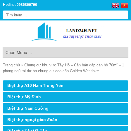
Hotline: 0986866790
Trang chủ
»
Chung cư khu vực Tây Hồ
»
Cần bán gấp căn hộ 70m² – 1
phòng ngủ tại dự án chung cư cao cấp Golden Westlake.
Biệt thự A10 Nam Trung Yên
Biệt thự Mỹ Đình
Biệt thự Nam Cường
Biệt thự ngoại giao đoàn