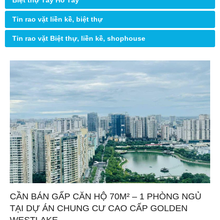
Biệt thự Tây Hồ Tây
Tin rao vặt liền kề, biệt thự
Tin rao vặt Biệt thự, liền kề, shophouse
CẦN BÁN GẤP CĂN HỘ 70M² – 1 PHÒNG NGỦ
TẠI DỰ ÁN CHUNG CƯ CAO CẤP GOLDEN