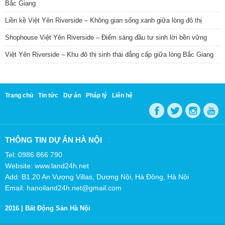
Bắc Giang
Liền kề Việt Yên Riverside – Không gian sống xanh giữa lòng đô thị
Shophouse Việt Yên Riverside – Điểm sáng đầu tư sinh lời bền vững
Việt Yên Riverside – Khu đô thị sinh thái đẳng cấp giữa lòng Bắc Giang
Trang chủ
Tin tức
Dự án
Pháp lý
Liên hệ
THÔNG TIN DỰ ÁN HÀ NỘI
Tel: 0986 866 790
Website: www.land24h.net
Add: B1.20 An Vượng Villas, Dương Nội, Hà Đông, Hà Nội
Email: hanoiland24h.net@gmail.com
2016 |
Bất Động Sản Hà Nội