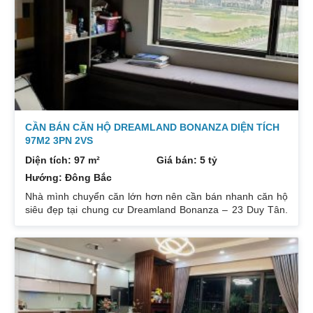
CẦN BÁN CĂN HỘ DREAMLAND BONANZA DIỆN TÍCH
97M2 3PN 2VS
Diện tích: 97 m²
Giá bán: 5 tỷ
Hướng: Đông Bắc
Nhà mình chuyển căn lớn hơn nên cần bán nhanh căn hộ
siêu đẹp tại chung cư Dreamland Bonanza – 23 Duy Tân.
Diện tích: 97m², gồm 3 ngủ + 2 vệ sinh. Thiết kế cực kỳ
hợp lý các phòng đều tràn ngập ánh sáng tự nhiên. Hướng
cửa Bắc. Ban công Tây. Tầng cao view bát ngát thoáng
mát. Nhà nguyên Bản CĐT. Giá bán: 5 tỷ có thương lượng
đẹp. Liên hệ : 0832133366