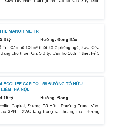
Cửa Tây Nam. Full nội thất. Có sổ. Giá: 3 tỷ. Diện
 ban công: Đông Nam. Nội thất: Nhà full đồ đẹp, Có
òng ngủ: 2PN 2WC. Hướng ban công: Tây tứ trạch. Nội
 THE MANOR MỄ TRÌ
5.3 tỷ
Hướng: Đông Bắc
 Trì. Căn hộ 106m² thiết kế 2 phòng ngủ, 2wc. Cửa
ang cho thuê. Giá 5,3 tỷ. Căn hộ 189m² thiết kế 3
Giá bán 7,4 tỷ. Cả 2 căn chủ nhà đều để lại toàn bộ
ẠI ECOLIFE CAPITOL,58 ĐƯỜNG TỐ HỮU,
IÊM, HÀ NỘI.
4.15 tỷ
Hướng: Đông
colife Capitol, Đường Tố Hữu, Phường Trung Văn,
ậu 3PN – 2WC tầng trung rất thoáng mát. Hướng
oáng mát. Để lại nội thất cả đồ điện tử chỉ mang đi
gay dưới chân tòa nhà. Bán 4.15 tỷ có thương lượng.
hu cầu quan tâm liên