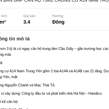
N BÁN GẤP CĂN HỘ 75M2 CHUNG CƯ A14 NAM TR
 tích:
Giá bán:
Hướng:
 m²
3.4
Đông
ông tin mô tả
hơn 3 tỷ là có ngay căn hộ trung tâm Cầu Giấy – gần trường học các c
ng mát.
ả:
ng cư
A14 Nam Trung Yên
gồm 2 tòa A14A và A14B cao 21 tầng. Dự á
g Yên, mặt
ng Nguyễn Chánh và Mạc Thái Tổ.
vị xây dựng: Công ty đầu tư và phát triển nhà Hà Nội – Handico.
t kế căn hộ: