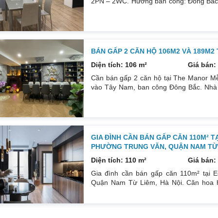
2PN – 2WC. Hướng ban công: Đông Bắc – 
tích: 67 m². Phòng ngủ: 2PN 2WC. Hướng
sổ. Giá: 3 tỷ 250. Diện tích: 86 m². Ph
thất: Nhà full đồ. Có sổ. Giá: 4 tỷ.
BÁN GẤP 2 CĂN HỘ 106M2 VÀ 189M2
Diện tích: 106 m²
Giá bán: 
Cần bán gấp 2 căn hộ tại The Manor Mễ
vào Tây Nam, ban công Đông Bắc. Nhà đ
phòng ngủ, 2wc, 2 gác xép. Nhà đang ở. 
nội thất. Xem nhà liên hệ: 0832133366
GIA ĐÌNH CẦN BÁN GẤP CĂN 110M² T
PHƯỜNG TRUNG VĂN, QUẬN NAM TỪ L
Diện tích: 110 m²
Giá bán: 
Gia đình cần bán gấp căn 110m² tại E
Quận Nam Từ Liêm, Hà Nội. Căn hoa h
Đông Bắc mát mẻ, căn hộ có ban công th
đồ cá nhân. Đầy đủ tiện ích, dịch vụ n
Sổ đỏ sang tên nhanh gọn. Bác nào có n