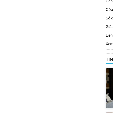
Căn
Cửa
Sổ đ
Giá 
Liên
Xem
TI