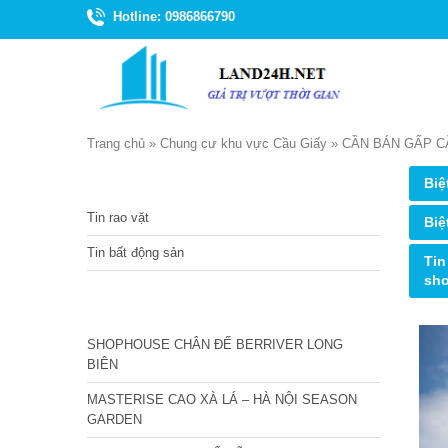
Hotline: 0986866790
Trang chủ
»
Chung cư khu vực Cầu Giấy
»
CẦN BÁN GẤP C
TIN TỨC
Biệ
Tin rao vặt
Biệ
Tin bất động sản
Tin
sh
CÁC DỰ ÁN MỚI NHẤT
SHOPHOUSE CHÂN ĐẾ BERRIVER LONG
BIÊN
MASTERISE CAO XÀ LÁ – HÀ NỘI SEASON
GARDEN