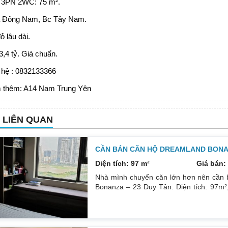
 3PN 2WC: 75 m².
 Đông Nam, Bc Tây Nam.
ỏ lâu dài.
3,4 tỷ. Giá chuẩn.
 hệ : 0832133366
 thêm:
A14 Nam Trung Yên
N LIÊN QUAN
CẦN BÁN CĂN HỘ DREAMLAND BONAN
Diện tích: 97 m²
Giá bán: 
Nhà mình chuyển căn lớn hơn nên cần 
Bonanza – 23 Duy Tân. Diện tích: 97m²,
phòng đều tràn ngập ánh sáng tự nhiên
ngát thoáng mát. Nhà nguyên Bản CĐT
0832133366