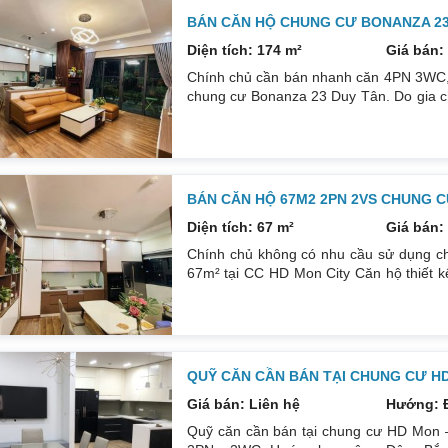
BÁN CĂN HỘ CHUNG CƯ BONANZA 23 
Diện tích: 174 m²
Giá bán: 
Chính chủ cần bán nhanh căn 4PN 3WC, 1
chung cư Bonanza 23 Duy Tân. Do gia c
để đầu tư cái khác, cụ thể như sau: H
DT: 174m². Nội thất đẹp thiết kế sang trọn
đều mới và sử dụng tốt. Nhà đã có sổ p
BÁN CĂN HỘ 67M2 2PN 2VS CHUNG C
Diện tích: 67 m²
Giá bán: 
Chính chủ không có nhu cầu sử dụng ch
67m² tại CC HD Mon City Căn hộ thiết 
Đông Nam căn góc nhiều mặt thoáng và 
cấp bán để lại toàn bộ nội thất cao cấ
24/24. Liên hệ xem nhà: 0832133366
QUỸ CĂN CẦN BÁN TẠI CHUNG CƯ H
Giá bán: Liên hệ
Hướng: 
Quỹ căn cần bán tại chung cư HD Mon –