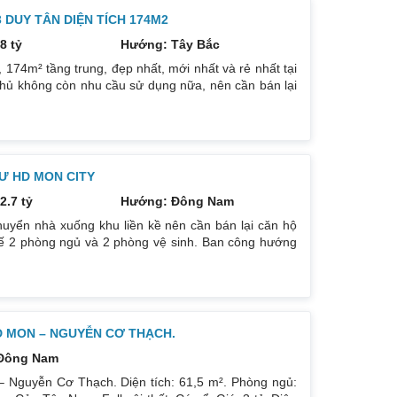
DUY TÂN DIỆN TÍCH 174M2
8 tỷ
Hướng: Tây Bắc
74m² tầng trung, đẹp nhất, mới nhất và rẻ nhất tại
hủ không còn nhu cầu sử dụng nữa, nên cần bán lại
ướng: TB, ban công Đông Nam. Thiết kế: 4 ngủ 3WC
g trẻ trung. Phòng khách, bếp, thiết bị vệ sinh tất cả
háp
Ư HD MON CITY
2.7 tỷ
Hướng: Đông Nam
uyển nhà xuống khu liền kề nên cần bán lại căn hộ
kế 2 phòng ngủ và 2 phòng vệ sinh. Ban công hướng
có ban công nhỏ phòng ngủ chính. Đồ nội thất cao
p theo phong cách Châu Âu. Sổ đỏ chính chủ xem nhà
D MON – NGUYỄN CƠ THẠCH.
Đông Nam
 Nguyễn Cơ Thạch. Diện tích: 61,5 m². Phòng ngủ: