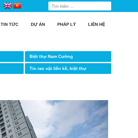
TIN TỨC
DỰ ÁN
PHÁP LÝ
LIÊN HỆ
Biệt thự Nam Cường
Tin rao vặt liền kề, biệt thự