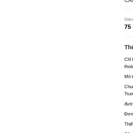
CẦ
Diện
75
Th
Chỉ 
thoá
Mô t
Chu
Trun
đườ
Đơn 
Thiế