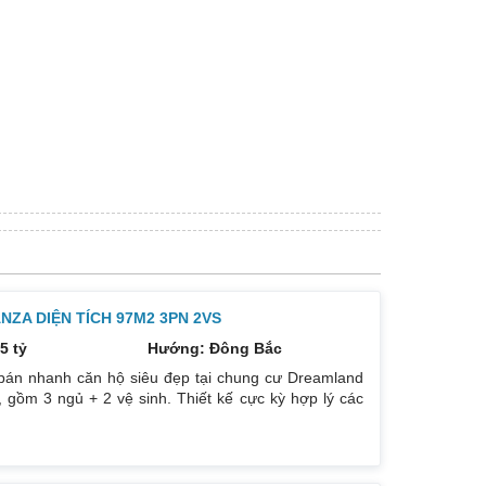
ZA DIỆN TÍCH 97M2 3PN 2VS
5 tỷ
Hướng: Đông Bắc
bán nhanh căn hộ siêu đẹp tại chung cư Dreamland
 gồm 3 ngủ + 2 vệ sinh. Thiết kế cực kỳ hợp lý các
. Hướng cửa Bắc. Ban công Tây. Tầng cao view bát
. Giá bán: 5 tỷ có thương lượng đẹp. Liên hệ :