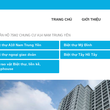
TRANG CHỦ
GIỚI THIỆU
ĂN HỘ 75M2 CHUNG CƯ A14 NAM TRUNG YÊN
t thự A10 Nam Trung Yên
Biệt thự Mỹ Đình
t thự ngoại giao đoàn
Biệt thự Tây Hồ Tây
 rao vặt Biệt thự, liền kề,
ophouse