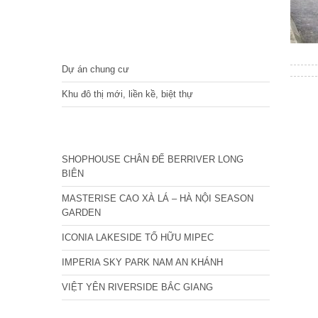
DỰ ÁN
Dự án chung cư
Khu đô thị mới, liền kề, biệt thự
CÁC DỰ ÁN MỚI NHẤT
SHOPHOUSE CHÂN ĐẾ BERRIVER LONG
BIÊN
MASTERISE CAO XÀ LÁ – HÀ NỘI SEASON
GARDEN
ICONIA LAKESIDE TỐ HỮU MIPEC
IMPERIA SKY PARK NAM AN KHÁNH
VIỆT YÊN RIVERSIDE BẮC GIANG