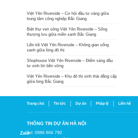
TIN NỔI BẬT
Việt Yên Riverside – Cơ hội đầu tư vàng giữa
trung tâm công nghiệp Bắc Giang
Biệt thự ven sông Việt Yên Riverside – Sống
thượng lưu giữa miền xanh Bắc Giang
Liền kề Việt Yên Riverside – Không gian sống
xanh giữa lòng đô thị
Shophouse Việt Yên Riverside – Điểm sáng đầu
tư sinh lời bền vững
Việt Yên Riverside – Khu đô thị sinh thái đẳng cấp
giữa lòng Bắc Giang
Trang chủ
Tin tức
Dự án
Pháp lý
Liên hệ
THÔNG TIN DỰ ÁN HÀ NỘI
Tel: 0986 866 790
Zalo