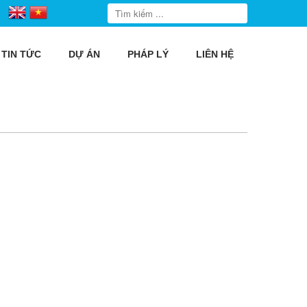
TIN TỨC
DỰ ÁN
PHÁP LÝ
LIÊN HỆ