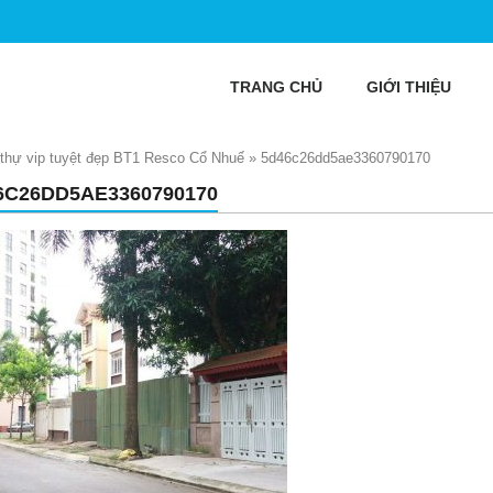
TRANG CHỦ
GIỚI THIỆU
 thự vip tuyệt đẹp BT1 Resco Cổ Nhuế
»
5d46c26dd5ae3360790170
6C26DD5AE3360790170