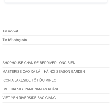
Căn hoa hậu 3PN – 2WC tầng trung rất thoáng mát.
Hướng Đông Bắc mát mẻ, căn hộ có ban công thoáng mát.
Để lại nội thất cả đồ điện tử chỉ mang đi đồ cá nhân. Đầy
đủ tiện ích, dịch vụ ngay dưới chân tòa nhà. Bán 4.15 tỷ có
thương lượng. Sổ đỏ sang tên nhanh gọn. Bác nào có nhu
TIN TỨC
cầu quan tâm liên
Tin rao vặt
Tin bất động sản
CÁC DỰ ÁN MỚI NHẤT
SHOPHOUSE CHÂN ĐẾ BERRIVER LONG BIÊN
MASTERISE CAO XÀ LÁ – HÀ NỘI SEASON GARDEN
ICONIA LAKESIDE TỐ HỮU MIPEC
IMPERIA SKY PARK NAM AN KHÁNH
VIỆT YÊN RIVERSIDE BẮC GIANG
TIN NỔI BẬT