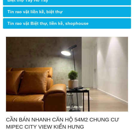
Biệt thự Tây Hồ Tây
Tin rao vặt liền kề, biệt thự
Tin rao vặt Biệt thự, liền kề, shophouse
CẦN BÁN NHANH CĂN HỘ 54M2 CHUNG CƯ
MIPEC CITY VIEW KIẾN HƯNG