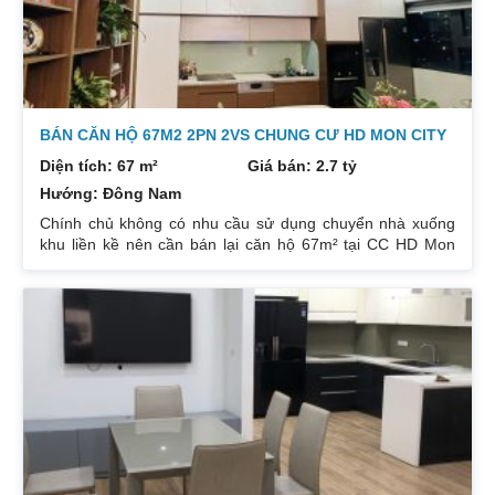
BÁN CĂN HỘ 67M2 2PN 2VS CHUNG CƯ HD MON CITY
Diện tích: 67 m²
Giá bán: 2.7 tỷ
Hướng: Đông Nam
Chính chủ không có nhu cầu sử dụng chuyển nhà xuống
khu liền kề nên cần bán lại căn hộ 67m² tại CC HD Mon
City Căn hộ thiết kế 2 phòng ngủ và 2 phòng vệ sinh. Ban
công hướng Đông Nam căn góc nhiều mặt thoáng và có
ban công nhỏ phòng ngủ chính. Đồ nội thất cao cấp bán
để lại toàn bộ nội thất cao cấp theo phong cách Châu Âu.
Sổ đỏ chính chủ xem nhà 24/24. Liên hệ xem nhà:
0832133366