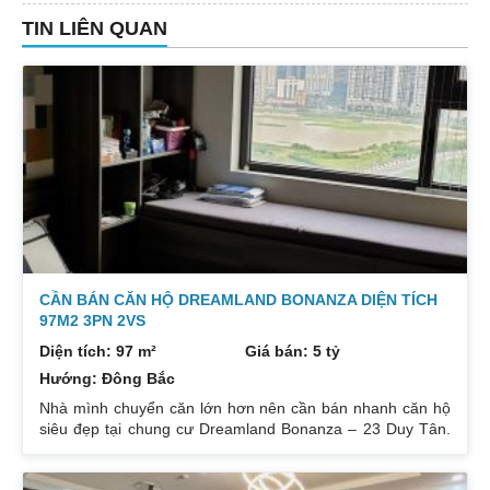
TIN LIÊN QUAN
CẦN BÁN CĂN HỘ DREAMLAND BONANZA DIỆN TÍCH
97M2 3PN 2VS
Diện tích: 97 m²
Giá bán: 5 tỷ
Hướng: Đông Bắc
Nhà mình chuyển căn lớn hơn nên cần bán nhanh căn hộ
siêu đẹp tại chung cư Dreamland Bonanza – 23 Duy Tân.
Diện tích: 97m², gồm 3 ngủ + 2 vệ sinh. Thiết kế cực kỳ
hợp lý các phòng đều tràn ngập ánh sáng tự nhiên. Hướng