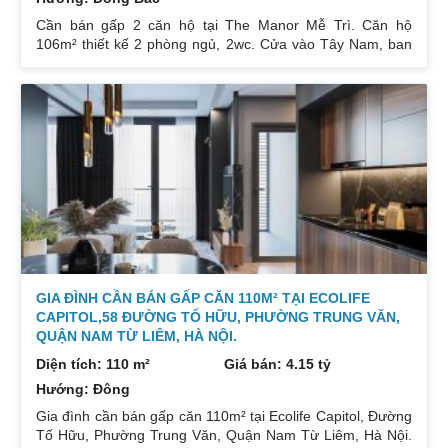
Cần bán gấp 2 căn hộ tại The Manor Mễ Trì. Căn hộ
106m² thiết kế 2 phòng ngủ, 2wc. Cửa vào Tây Nam, ban
công Đông Bắc. Nhà đang cho thuê. Giá 5,3 tỷ. Căn hộ
189m² thiết kế 3 phòng ngủ, 2wc, 2 gác xép. Nhà đang ở.
Giá bán 7,4 tỷ. Cả 2 căn chủ nhà đều để lại toàn bộ nội
thất. Xem nhà liên hệ: 0832133366
GIA ĐÌNH CẦN BÁN GẤP CĂN 110M² TẠI ECOLIFE
CAPITOL,58 ĐƯỜNG TỐ HỮU, PHƯỜNG TRUNG VĂN,
QUẬN NAM TỪ LIÊM, HÀ NỘI.
Diện tích: 110 m²
Giá bán: 4.15 tỷ
Hướng: Đông
Gia đình cần bán gấp căn 110m² tại Ecolife Capitol, Đường
Tố Hữu, Phường Trung Văn, Quận Nam Từ Liêm, Hà Nội.