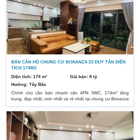
cửa Bắc. Ban công Tây. Tầng cao view bát ngát thoáng
mát. Nhà nguyên Bản CĐT. Giá bán: 5 tỷ có thương lượng
đẹp. Liên hệ : 0832133366
BÁN CĂN HỘ CHUNG CƯ BONANZA 23 DUY TÂN DIỆN
TÍCH 174M2
Diện tích: 174 m²
Giá bán: 8 tỷ
Hướng: Tây Bắc
Chính chủ cần bán nhanh căn 4PN 3WC, 174m² tầng
trung, đẹp nhất, mới nhất và rẻ nhất tại chung cư Bonanza
23 Duy Tân. Do gia chủ không còn nhu cầu sử dụng nữa,
nên cần bán lại để đầu tư cái khác, cụ thể như sau:
Hướng: TB, ban công Đông Nam. Thiết kế: 4 ngủ 3WC DT:
174m². Nội thất đẹp thiết kế sang trọng trẻ trung. Phòng
khách, bếp, thiết bị vệ sinh tất cả đều mới và sử dụng tốt.
Nhà đã có sổ pháp