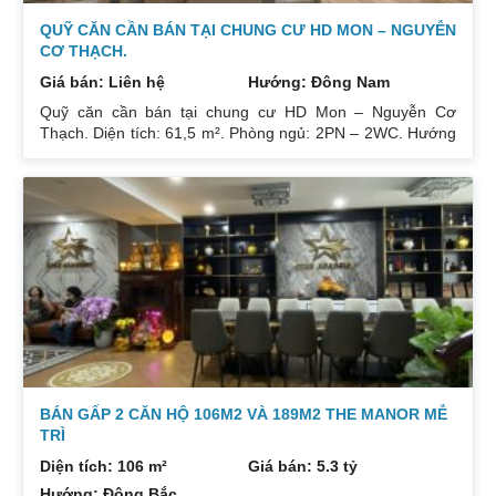
QUỸ CĂN CẦN BÁN TẠI CHUNG CƯ HD MON – NGUYỄN
CƠ THẠCH.
Giá bán: Liên hệ
Hướng: Đông Nam
Quỹ căn cần bán tại chung cư HD Mon – Nguyễn Cơ
Thạch. Diện tích: 61,5 m². Phòng ngủ: 2PN – 2WC. Hướng
ban công: Đông Bắc – Cửa Tây Nam. Full nội thất. Có sổ.
Giá: 3 tỷ. Diện tích: 67 m². Phòng ngủ: 2PN 2WC. Hướng
ban công: Đông Nam. Nội thất: Nhà full đồ đẹp, Có sổ. Giá:
3 tỷ 250. Diện tích: 86 m². Phòng ngủ: 2PN 2WC. Hướng
ban công: Tây tứ trạch. Nội thất: Nhà full đồ. Có sổ. Giá: 4
tỷ.
BÁN GẤP 2 CĂN HỘ 106M2 VÀ 189M2 THE MANOR MỄ
TRÌ
Diện tích: 106 m²
Giá bán: 5.3 tỷ
Hướng: Đông Bắc