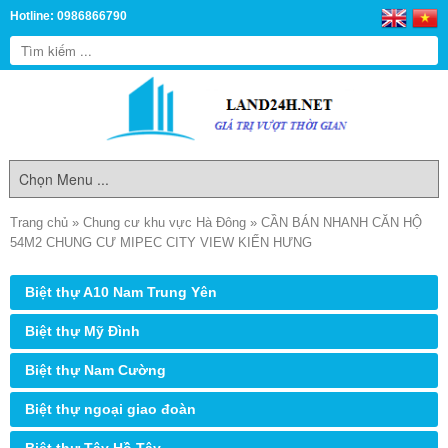
Hotline: 0986866790
Trang chủ
»
Chung cư khu vực Hà Đông
»
CẦN BÁN NHANH CĂN HỘ
54M2 CHUNG CƯ MIPEC CITY VIEW KIẾN HƯNG
Biệt thự A10 Nam Trung Yên
Biệt thự Mỹ Đình
Biệt thự Nam Cường
Biệt thự ngoại giao đoàn