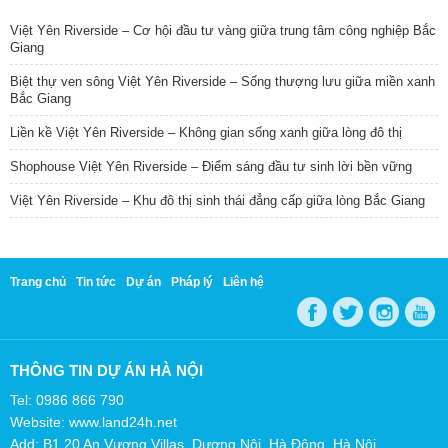
Việt Yên Riverside – Cơ hội đầu tư vàng giữa trung tâm công nghiệp Bắc
Giang
Biệt thự ven sông Việt Yên Riverside – Sống thượng lưu giữa miền xanh
Bắc Giang
Liền kề Việt Yên Riverside – Không gian sống xanh giữa lòng đô thị
Shophouse Việt Yên Riverside – Điểm sáng đầu tư sinh lời bền vững
Việt Yên Riverside – Khu đô thị sinh thái đẳng cấp giữa lòng Bắc Giang
Trang chủ
Tin tức
Dự án
Pháp lý
Liên hệ
THÔNG TIN DỰ ÁN HÀ NỘI
Tel: 0986 866 790
Website: www.land24h.net
Add: B1.20 An Vượng Villas, Dương Nội, Hà Đông, Hà Nội