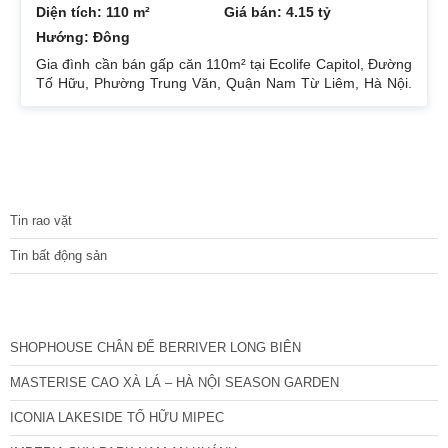
Diện tích: 110 m²
Giá bán: 4.15 tỷ
Hướng: Đông
Gia đình cần bán gấp căn 110m² tại Ecolife Capitol, Đường
Tố Hữu, Phường Trung Văn, Quận Nam Từ Liêm, Hà Nội.
Căn hoa hậu 3PN – 2WC tầng trung rất thoáng mát.
Hướng Đông Bắc mát mẻ, căn hộ có ban công thoáng mát.
Để lại nội thất cả đồ điện tử chỉ mang đi đồ cá nhân. Đầy
đủ tiện ích, dịch vụ ngay dưới chân tòa nhà. Bán 4.15 tỷ có
thương lượng. Sổ đỏ sang tên nhanh gọn. Bác nào có nhu
TIN TỨC
cầu quan tâm liên
Tin rao vặt
Tin bất động sản
CÁC DỰ ÁN MỚI NHẤT
SHOPHOUSE CHÂN ĐẾ BERRIVER LONG BIÊN
MASTERISE CAO XÀ LÁ – HÀ NỘI SEASON GARDEN
ICONIA LAKESIDE TỐ HỮU MIPEC