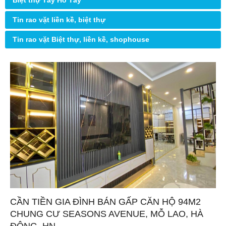
Biệt thự Tây Hồ Tây
Tin rao vặt liền kề, biệt thự
Tin rao vặt Biệt thự, liền kề, shophouse
CẦN TIỀN GIA ĐÌNH BÁN GẤP CĂN HỘ 94M2
CHUNG CƯ SEASONS AVENUE, MỖ LAO, HÀ