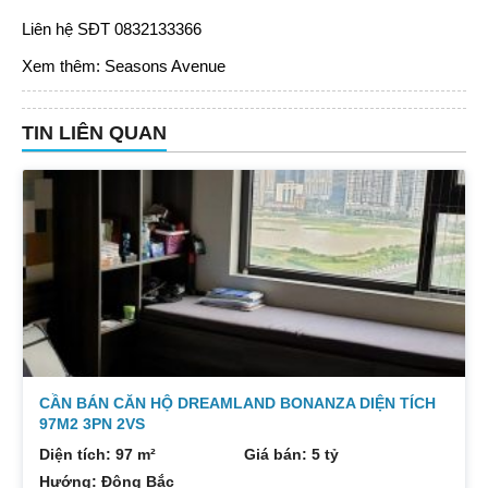
Liên hệ SĐT 0832133366
Xem thêm:
Seasons Avenue
TIN LIÊN QUAN
CẦN BÁN CĂN HỘ DREAMLAND BONANZA DIỆN TÍCH
97M2 3PN 2VS
Diện tích: 97 m²
Giá bán: 5 tỷ
Hướng: Đông Bắc