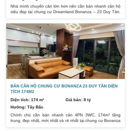
Nhà mình chuyển căn lớn hơn nên cần bán nhanh căn hộ
siêu đẹp tại chung cư Dreamland Bonanza – 23 Duy Tân.
Diện tích: 97m², gồm 3 ngủ + 2 vệ sinh. Thiết kế cực kỳ
hợp lý các phòng đều tràn ngập ánh sáng tự nhiên. Hướng
cửa Bắc. Ban công Tây. Tầng cao view bát ngát thoáng
mát. Nhà nguyên Bản CĐT. Giá bán: 5 tỷ có thương lượng
đẹp. Liên hệ : 0832133366
BÁN CĂN HỘ CHUNG CƯ BONANZA 23 DUY TÂN DIỆN
TÍCH 174M2
Diện tích: 174 m²
Giá bán: 8 tỷ
Hướng: Tây Bắc
Chính chủ cần bán nhanh căn 4PN 3WC, 174m² tầng
trung, đẹp nhất, mới nhất và rẻ nhất tại chung cư Bonanza
23 Duy Tân. Do gia chủ không còn nhu cầu sử dụng nữa,