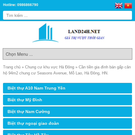
Hotline: 0986866790
Trang chủ
»
Chung cư khu vực Hà Đông
»
Cần tiền gia đình bán gấp căn
hộ 94m2 chung cư Seasons Avenue, Mỗ Lao, Hà Đông, HN.
Biệt thự A10 Nam Trung Yên
Biệt thự Mỹ Đình
Biệt thự Nam Cường
Biệt thự ngoại giao đoàn