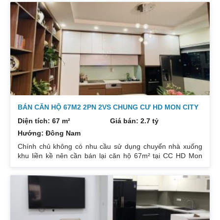
nên cần bán lại để đầu tư cái khác, cụ thể như sau:
Hướng: TB, ban công Đông Nam. Thiết kế: 4 ngủ 3WC DT:
174m². Nội thất đẹp thiết kế sang trọng trẻ trung. Phòng
khách, bếp, thiết bị vệ sinh tất cả đều mới và sử dụng tốt.
Nhà đã có sổ pháp
BÁN CĂN HỘ 67M2 2PN 2VS CHUNG CƯ HD MON CITY
Diện tích: 67 m²
Giá bán: 2.7 tỷ
Hướng: Đông Nam
Chính chủ không có nhu cầu sử dụng chuyển nhà xuống
khu liền kề nên cần bán lại căn hộ 67m² tại CC HD Mon
City Căn hộ thiết kế 2 phòng ngủ và 2 phòng vệ sinh. Ban
công hướng Đông Nam căn góc nhiều mặt thoáng và có
ban công nhỏ phòng ngủ chính. Đồ nội thất cao cấp bán
để lại toàn bộ nội thất cao cấp theo phong cách Châu Âu.
Sổ đỏ chính chủ xem nhà 24/24. Liên hệ xem nhà:
0832133366