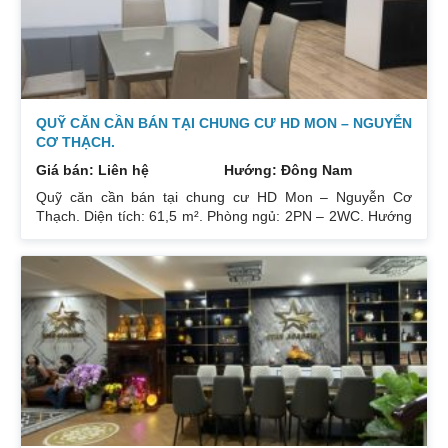
QUỸ CĂN CẦN BÁN TẠI CHUNG CƯ HD MON – NGUYỄN
CƠ THẠCH.
Giá bán: Liên hệ
Hướng: Đông Nam
Quỹ căn cần bán tại chung cư HD Mon – Nguyễn Cơ
Thạch. Diện tích: 61,5 m². Phòng ngủ: 2PN – 2WC. Hướng
ban công: Đông Bắc – Cửa Tây Nam. Full nội thất. Có sổ.
Giá: 3 tỷ. Diện tích: 67 m². Phòng ngủ: 2PN 2WC. Hướng
ban công: Đông Nam. Nội thất: Nhà full đồ đẹp, Có sổ. Giá:
3 tỷ 250. Diện tích: 86 m². Phòng ngủ: 2PN 2WC. Hướng
ban công: Tây tứ trạch. Nội thất: Nhà full đồ. Có sổ. Giá: 4
tỷ.