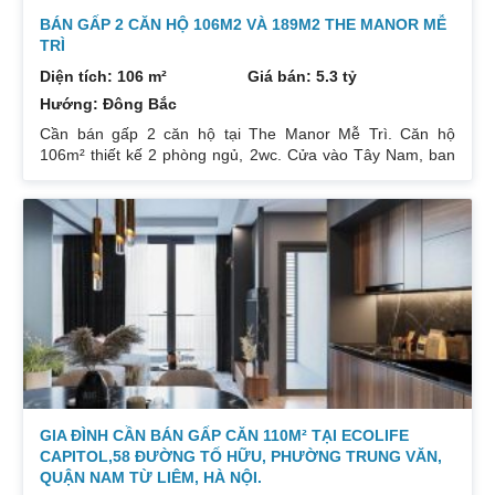
BÁN GẤP 2 CĂN HỘ 106M2 VÀ 189M2 THE MANOR MỄ
TRÌ
Diện tích: 106 m²
Giá bán: 5.3 tỷ
Hướng: Đông Bắc
Cần bán gấp 2 căn hộ tại The Manor Mễ Trì. Căn hộ
106m² thiết kế 2 phòng ngủ, 2wc. Cửa vào Tây Nam, ban
công Đông Bắc. Nhà đang cho thuê. Giá 5,3 tỷ. Căn hộ
189m² thiết kế 3 phòng ngủ, 2wc, 2 gác xép. Nhà đang ở.
Giá bán 7,4 tỷ. Cả 2 căn chủ nhà đều để lại toàn bộ nội
thất. Xem nhà liên hệ: 0832133366
GIA ĐÌNH CẦN BÁN GẤP CĂN 110M² TẠI ECOLIFE
CAPITOL,58 ĐƯỜNG TỐ HỮU, PHƯỜNG TRUNG VĂN,
QUẬN NAM TỪ LIÊM, HÀ NỘI.