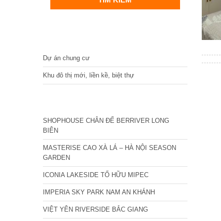
DỰ ÁN
Dự án chung cư
Khu đô thị mới, liền kề, biệt thự
CÁC DỰ ÁN MỚI NHẤT
SHOPHOUSE CHÂN ĐẾ BERRIVER LONG
BIÊN
MASTERISE CAO XÀ LÁ – HÀ NỘI SEASON
GARDEN
ICONIA LAKESIDE TỐ HỮU MIPEC
IMPERIA SKY PARK NAM AN KHÁNH
VIỆT YÊN RIVERSIDE BẮC GIANG