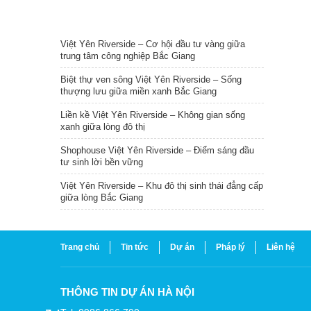
TIN NỔI BẬT
Việt Yên Riverside – Cơ hội đầu tư vàng giữa
trung tâm công nghiệp Bắc Giang
Biệt thự ven sông Việt Yên Riverside – Sống
thượng lưu giữa miền xanh Bắc Giang
Liền kề Việt Yên Riverside – Không gian sống
xanh giữa lòng đô thị
Shophouse Việt Yên Riverside – Điểm sáng đầu
tư sinh lời bền vững
Việt Yên Riverside – Khu đô thị sinh thái đẳng cấp
giữa lòng Bắc Giang
Trang chủ
Tin tức
Dự án
Pháp lý
Liên hệ
THÔNG TIN DỰ ÁN HÀ NỘI