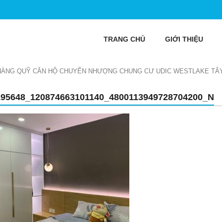
TRANG CHỦ
GIỚI THIỆU
HÀNG QUỸ CĂN HỘ CHUYỂN NHƯỢNG CHUNG CƯ UDIC WESTLAKE TÂ
195648_120874663101140_4800113949728704200_N