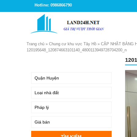
Hotline: 0986866790
Trang chủ
»
Chung cư khu vực Tây Hồ
»
CẬP NHẬT BẢNG 
120195648_120874663101140_4800113949728704200_n
120
TÌM KIẾM