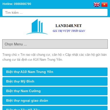
Hotline: 0986866790
Trang chủ
»
Tin rao vặt chung cư, căn hộ
»
Cập nhật các căn hộ gửi bán
chung cư tái định cư A14 Nam Trung Yên.
Biệt thự A10 Nam Trung Yên
Biệt thự Mỹ Đình
Biệt thự Nam Cường
Biệt thự ngoại giao đoàn