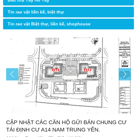
Biệt thự Tây Hồ Tây
Tin rao vặt liền kề, biệt thự
Tin rao vặt Biệt thự, liền kề, shophouse
CẬP NHẬT CÁC CĂN HỘ GỬI BÁN CHUNG CƯ
TÁI ĐỊNH CƯ A14 NAM TRUNG YÊN.