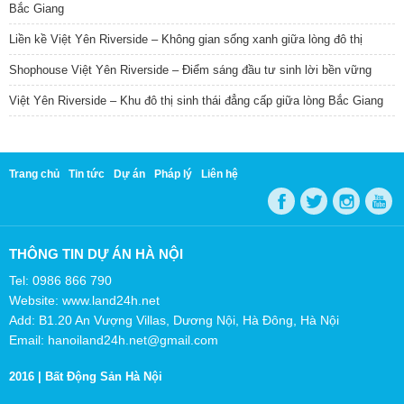
Bắc Giang
Liền kề Việt Yên Riverside – Không gian sống xanh giữa lòng đô thị
Shophouse Việt Yên Riverside – Điểm sáng đầu tư sinh lời bền vững
Việt Yên Riverside – Khu đô thị sinh thái đẳng cấp giữa lòng Bắc Giang
Trang chủ
Tin tức
Dự án
Pháp lý
Liên hệ
THÔNG TIN DỰ ÁN HÀ NỘI
Tel: 0986 866 790
Website: www.land24h.net
Add: B1.20 An Vượng Villas, Dương Nội, Hà Đông, Hà Nội
Email: hanoiland24h.net@gmail.com
2016 |
Bất Động Sản Hà Nội