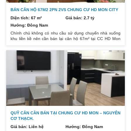
BÁN CĂN HỘ 67M2 2PN 2VS CHUNG CƯ HD MON CITY
Diện tích: 67 m²
Giá bán: 2.7 tỷ
Hướng: Đông Nam
Chính chủ không có nhu cầu sử dụng chuyển nhà xuống
khu liền kề nên cần bán lại căn hộ 67m² tại CC HD Mon
City Căn hộ thiết kế 2 phòng ngủ và 2 phòng vệ sinh. Ban
công hướng Đông Nam căn góc nhiều mặt thoáng và có
ban công nhỏ phòng ngủ chính. Đồ nội thất cao cấp bán
để lại toàn bộ nội thất cao cấp theo phong cách Châu Âu.
Sổ đỏ chính chủ xem nhà 24/24. Liên hệ xem nhà:
0832133366
QUỸ CĂN CẦN BÁN TẠI CHUNG CƯ HD MON – NGUYỄN
CƠ THẠCH.
Giá bán: Liên hệ
Hướng: Đông Nam