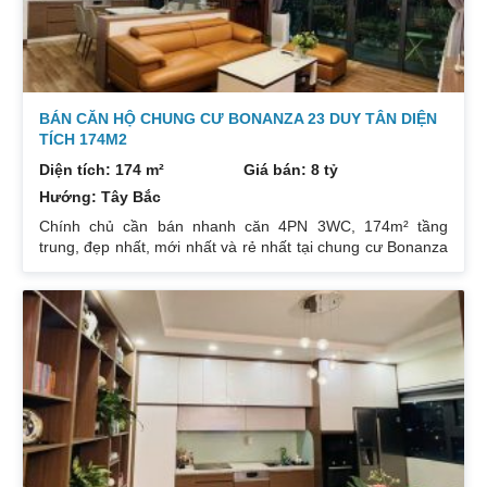
BÁN CĂN HỘ CHUNG CƯ BONANZA 23 DUY TÂN DIỆN
TÍCH 174M2
Diện tích: 174 m²
Giá bán: 8 tỷ
Hướng: Tây Bắc
Chính chủ cần bán nhanh căn 4PN 3WC, 174m² tầng
trung, đẹp nhất, mới nhất và rẻ nhất tại chung cư Bonanza
23 Duy Tân. Do gia chủ không còn nhu cầu sử dụng nữa,
nên cần bán lại để đầu tư cái khác, cụ thể như sau:
Hướng: TB, ban công Đông Nam. Thiết kế: 4 ngủ 3WC DT:
174m². Nội thất đẹp thiết kế sang trọng trẻ trung. Phòng
khách, bếp, thiết bị vệ sinh tất cả đều mới và sử dụng tốt.
Nhà đã có sổ pháp