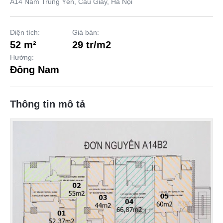
A14 Nam Trung Yên, Cầu Giấy, Hà Nội
Diện tích:
Giá bán:
52 m²
29 tr/m2
Hướng:
Đông Nam
Thông tin mô tả