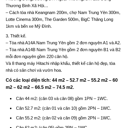
Thương Binh Xã Hội…
– Cách tòa nhà Keangnam 200m, chợ Nam Trung Yên 300m,
Lotte Cinema 300m, The Garden 500m, BigC Thăng Long
1km và bến xe Mỹ Đình.
3. Thiết kế.
– Tòa nhà
A14A Nam Trung Yên
gồm 2 đơn nguyên A1 và A2.
– Tòa nhà
A14B Nam Trung Yên
gồm 2 đơn nguyên B1 và B2
mỗi đơn nguyên gồm 220 căn hộ.
Và 8 thang máy Hitachi nhập khẩu, thiết kế căn hộ đẹp, tòa
nhà có sân chơi và vườn hoa.
Có các loại diện tích: 44 m2 – 52.7 m2 – 55.2 m2 – 60
m2 – 62 m2 – 66.5 m2 – 74.5 m2.
Căn 44 m2: (căn 03 và căn 08) gồm 1PN – 1WC.
Căn 52.7 m2: (căn 01 và căn 10) gồm 2PN – 1WC.
Căn 55.2 m2: (căn 02 và căn 09) gồm 2PN – 1WC.
Căn 62 m2: (căn 05) gồm 2PN – 1WC.