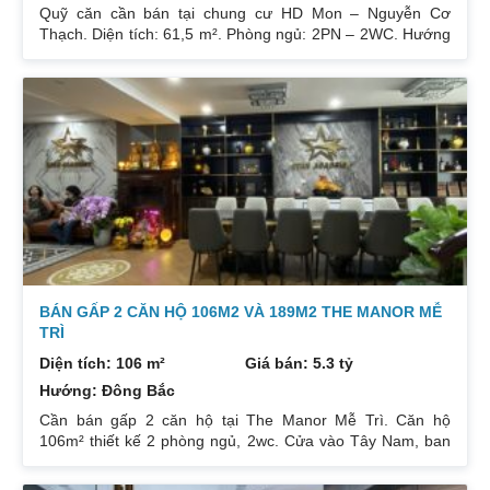
Quỹ căn cần bán tại chung cư HD Mon – Nguyễn Cơ
Thạch. Diện tích: 61,5 m². Phòng ngủ: 2PN – 2WC. Hướng
ban công: Đông Bắc – Cửa Tây Nam. Full nội thất. Có sổ.
Giá: 3 tỷ. Diện tích: 67 m². Phòng ngủ: 2PN 2WC. Hướng
ban công: Đông Nam. Nội thất: Nhà full đồ đẹp, Có sổ. Giá:
3 tỷ 250. Diện tích: 86 m². Phòng ngủ: 2PN 2WC. Hướng
ban công: Tây tứ trạch. Nội thất: Nhà full đồ. Có sổ. Giá: 4
tỷ.
BÁN GẤP 2 CĂN HỘ 106M2 VÀ 189M2 THE MANOR MỄ
TRÌ
Diện tích: 106 m²
Giá bán: 5.3 tỷ
Hướng: Đông Bắc
Cần bán gấp 2 căn hộ tại The Manor Mễ Trì. Căn hộ
106m² thiết kế 2 phòng ngủ, 2wc. Cửa vào Tây Nam, ban
công Đông Bắc. Nhà đang cho thuê. Giá 5,3 tỷ. Căn hộ
189m² thiết kế 3 phòng ngủ, 2wc, 2 gác xép. Nhà đang ở.