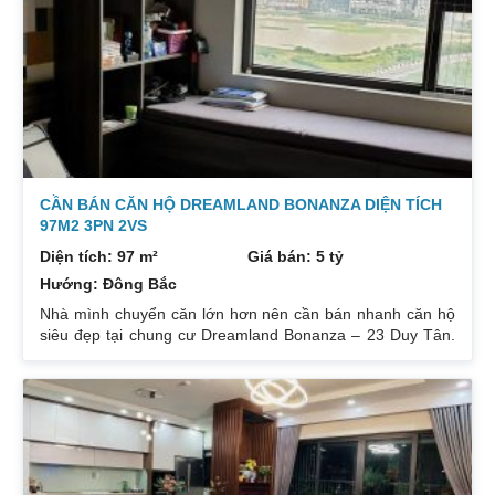
CẦN BÁN CĂN HỘ DREAMLAND BONANZA DIỆN TÍCH
97M2 3PN 2VS
Diện tích: 97 m²
Giá bán: 5 tỷ
Hướng: Đông Bắc
Nhà mình chuyển căn lớn hơn nên cần bán nhanh căn hộ
siêu đẹp tại chung cư Dreamland Bonanza – 23 Duy Tân.
Diện tích: 97m², gồm 3 ngủ + 2 vệ sinh. Thiết kế cực kỳ
hợp lý các phòng đều tràn ngập ánh sáng tự nhiên. Hướng
cửa Bắc. Ban công Tây. Tầng cao view bát ngát thoáng
mát. Nhà nguyên Bản CĐT. Giá bán: 5 tỷ có thương lượng
đẹp. Liên hệ : 0832133366