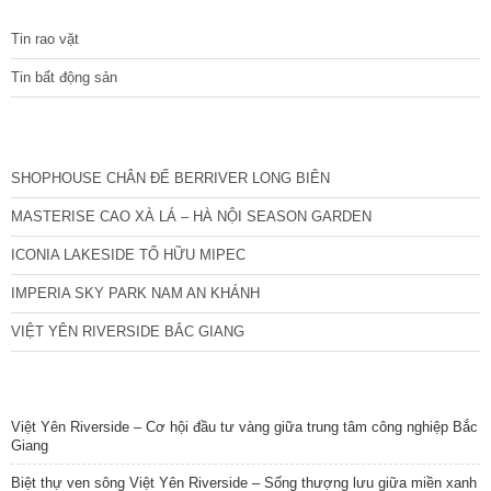
cầu quan tâm liên
Tin rao vặt
Tin bất động sản
CÁC DỰ ÁN MỚI NHẤT
SHOPHOUSE CHÂN ĐẾ BERRIVER LONG BIÊN
MASTERISE CAO XÀ LÁ – HÀ NỘI SEASON GARDEN
ICONIA LAKESIDE TỐ HỮU MIPEC
IMPERIA SKY PARK NAM AN KHÁNH
VIỆT YÊN RIVERSIDE BẮC GIANG
TIN NỔI BẬT
Việt Yên Riverside – Cơ hội đầu tư vàng giữa trung tâm công nghiệp Bắc
Giang
Biệt thự ven sông Việt Yên Riverside – Sống thượng lưu giữa miền xanh