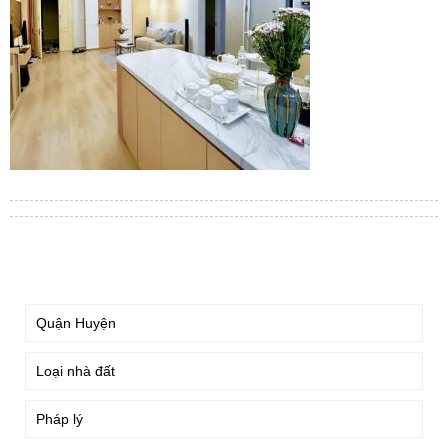
TÌM KIẾM