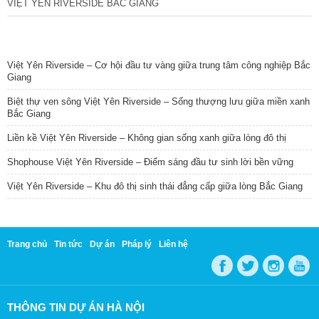
VIỆT YÊN RIVERSIDE BẮC GIANG
TIN NỔI BẬT
Việt Yên Riverside – Cơ hội đầu tư vàng giữa trung tâm công nghiệp Bắc
Giang
Biệt thự ven sông Việt Yên Riverside – Sống thượng lưu giữa miền xanh
Bắc Giang
Liền kề Việt Yên Riverside – Không gian sống xanh giữa lòng đô thị
Shophouse Việt Yên Riverside – Điểm sáng đầu tư sinh lời bền vững
Việt Yên Riverside – Khu đô thị sinh thái đẳng cấp giữa lòng Bắc Giang
Trang chủ
Tin tức
Dự án
Pháp lý
Liên hệ
THÔNG TIN DỰ ÁN HÀ NỘI