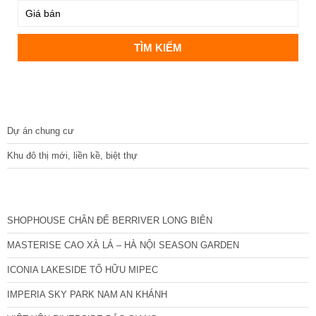
DỰ ÁN
Dự án chung cư
Khu đô thị mới, liền kề, biệt thự
CÁC DỰ ÁN MỚI NHẤT
SHOPHOUSE CHÂN ĐẾ BERRIVER LONG BIÊN
MASTERISE CAO XÀ LÁ – HÀ NỘI SEASON GARDEN
ICONIA LAKESIDE TỐ HỮU MIPEC
IMPERIA SKY PARK NAM AN KHÁNH