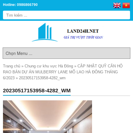
Hotline: 0986866790
Trang chủ
»
Chung cư khu vực Hà Đông
»
CẬP NHẬT QUỸ CĂN HỘ
RAO BÁN DỰ ÁN MULBERRY LANE MỖ LAO HÀ ĐÔNG THÁNG
6/2023
»
20230517153958-4282_wm
20230517153958-4282_WM