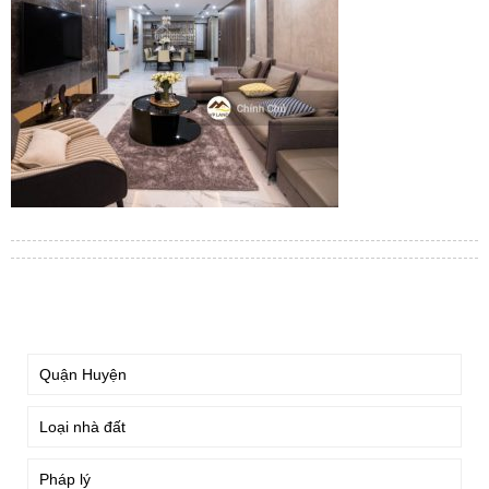
TÌM KIẾM