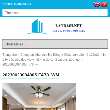
Hotline: 0986866790
Trang chủ
»
Chung cư khu vực Hà Đông
»
Chào bán căn hộ 122m2 nhỉnh
5 tỷ căn góc đẹp view nội khu dự án Seasons Evenue.
»
20230623094805-fa78_wm
20230623094805-FA78_WM