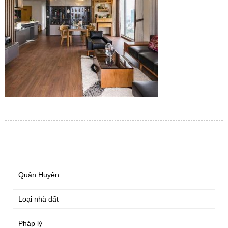
TÌM KIẾM