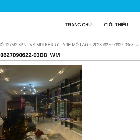
TRANG CHỦ
GIỚI THIỆU
Ộ 127M2 3PN 2VS MULBERRY LANE MỖ LAO
»
20230627090622-03d8_w
30627090622-03D8_WM