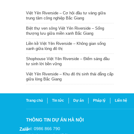
TIN NỔI BẬT
Việt Yên Riverside – Cơ hội đầu tư vàng giữa
trung tâm công nghiệp Bắc Giang
Biệt thự ven sông Việt Yên Riverside – Sống
thượng lưu giữa miền xanh Bắc Giang
Liền kề Việt Yên Riverside – Không gian sống
xanh giữa lòng đô thị
Shophouse Việt Yên Riverside – Điểm sáng đầu
tư sinh lời bền vững
Việt Yên Riverside – Khu đô thị sinh thái đẳng cấp
giữa lòng Bắc Giang
Trang chủ
Tin tức
Dự án
Pháp lý
Liên hệ
THÔNG TIN DỰ ÁN HÀ NỘI
Tel: 0986 866 790
Zalo