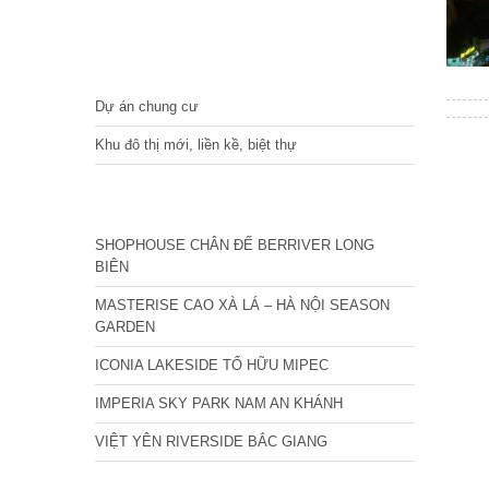
DỰ ÁN
Dự án chung cư
Khu đô thị mới, liền kề, biệt thự
CÁC DỰ ÁN MỚI NHẤT
SHOPHOUSE CHÂN ĐẾ BERRIVER LONG
BIÊN
MASTERISE CAO XÀ LÁ – HÀ NỘI SEASON
GARDEN
ICONIA LAKESIDE TỐ HỮU MIPEC
IMPERIA SKY PARK NAM AN KHÁNH
VIỆT YÊN RIVERSIDE BẮC GIANG