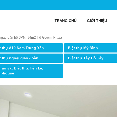
TRANG CHỦ
GIỚI THIỆU
u ngay căn hộ 3PN, 94m2 Hồ Gươm Plaza
t thự A10 Nam Trung Yên
Biệt thự Mỹ Đình
t thự ngoại giao đoàn
Biệt thự Tây Hồ Tây
 rao vặt Biệt thự, liền kề,
ophouse