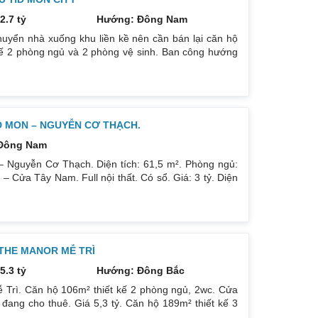
2.7 tỷ
Hướng: Đông Nam
uyển nhà xuống khu liền kề nên cần bán lại căn hộ
kế 2 phòng ngủ và 2 phòng vệ sinh. Ban công hướng
có ban công nhỏ phòng ngủ chính. Đồ nội thất cao
p theo phong cách Châu Âu. Sổ đỏ chính chủ xem nhà
D MON – NGUYỄN CƠ THẠCH.
Đông Nam
 Nguyễn Cơ Thạch. Diện tích: 61,5 m². Phòng ngủ:
Cửa Tây Nam. Full nội thất. Có sổ. Giá: 3 tỷ. Diện
 ban công: Đông Nam. Nội thất: Nhà full đồ đẹp, Có
òng ngủ: 2PN 2WC. Hướng ban công: Tây tứ trạch. Nội
 THE MANOR MỄ TRÌ
5.3 tỷ
Hướng: Đông Bắc
 Trì. Căn hộ 106m² thiết kế 2 phòng ngủ, 2wc. Cửa
ang cho thuê. Giá 5,3 tỷ. Căn hộ 189m² thiết kế 3
Giá bán 7,4 tỷ. Cả 2 căn chủ nhà đều để lại toàn bộ