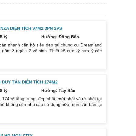
ZA DIỆN TÍCH 97M2 3PN 2VS
5 tỷ
Hướng: Đông Bắc
bán nhanh căn hộ siêu đẹp tại chung cư Dreamland
 gồm 3 ngủ + 2 vệ sinh. Thiết kế cực kỳ hợp lý các
. Hướng cửa Bắc. Ban công Tây. Tầng cao view bát
. Giá bán: 5 tỷ có thương lượng đẹp. Liên hệ :
DUY TÂN DIỆN TÍCH 174M2
8 tỷ
Hướng: Tây Bắc
74m² tầng trung, đẹp nhất, mới nhất và rẻ nhất tại
hủ không còn nhu cầu sử dụng nữa, nên cần bán lại
ướng: TB, ban công Đông Nam. Thiết kế: 4 ngủ 3WC
g trẻ trung. Phòng khách, bếp, thiết bị vệ sinh tất cả
háp
Ư HD MON CITY