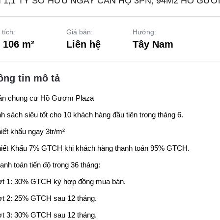
Ỉ 1,1 TỶ SỞ HỮU NGAY CĂN HỘ 3PN, 94M2 HỒ GƯ
 tích:
Giá bán:
Hướng:
- 106 m²
Liên hệ
Tây Nam
ông tin mô tả
án chung cư Hồ Gươm Plaza
h sách siêu tốt cho 10 khách hàng đầu tiên trong tháng 6.
iết khấu ngay 3tr/m²
hiết Khấu 7% GTCH khi khách hàng thanh toán 95% GTCH.
anh toán tiến độ trong 36 tháng:
ợt 1: 30% GTCH ký hợp đồng mua bán.
t 2: 25% GTCH sau 12 tháng.
t 3: 30% GTCH sau 12 tháng.