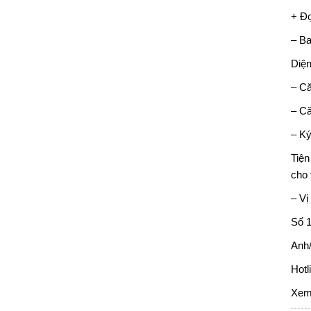
+ Đợ
– Ba
Diện
– Că
– Că
– Ký
Tiện
cho
– Vị
Số 
Anh/
Hotl
Xem