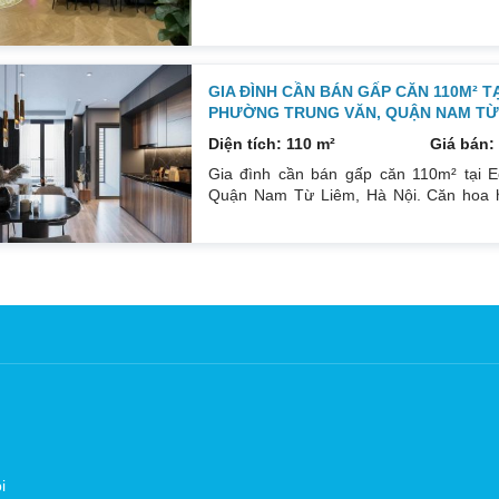
nội thất. Xem nhà liên hệ: 0832133366
GIA ĐÌNH CẦN BÁN GẤP CĂN 110M² T
PHƯỜNG TRUNG VĂN, QUẬN NAM TỪ L
Diện tích: 110 m²
Giá bán: 
Gia đình cần bán gấp căn 110m² tại E
Quận Nam Từ Liêm, Hà Nội. Căn hoa h
Đông Bắc mát mẻ, căn hộ có ban công th
đồ cá nhân. Đầy đủ tiện ích, dịch vụ n
Sổ đỏ sang tên nhanh gọn. Bác nào có n
i