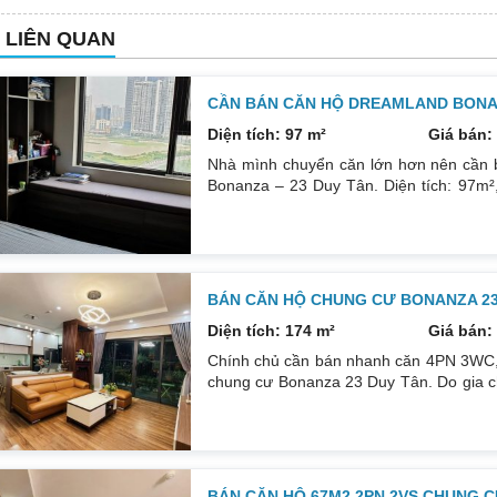
N LIÊN QUAN
CẦN BÁN CĂN HỘ DREAMLAND BONAN
Diện tích: 97 m²
Giá bán: 
Nhà mình chuyển căn lớn hơn nên cần 
Bonanza – 23 Duy Tân. Diện tích: 97m²,
phòng đều tràn ngập ánh sáng tự nhiên
ngát thoáng mát. Nhà nguyên Bản CĐT
0832133366
BÁN CĂN HỘ CHUNG CƯ BONANZA 23 
Diện tích: 174 m²
Giá bán: 
Chính chủ cần bán nhanh căn 4PN 3WC, 1
chung cư Bonanza 23 Duy Tân. Do gia c
để đầu tư cái khác, cụ thể như sau: H
DT: 174m². Nội thất đẹp thiết kế sang trọn
đều mới và sử dụng tốt. Nhà đã có sổ p
BÁN CĂN HỘ 67M2 2PN 2VS CHUNG C