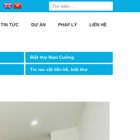
TIN TỨC
DỰ ÁN
PHÁP LÝ
LIÊN HỆ
Biệt thự Nam Cường
Tin rao vặt liền kề, biệt thự