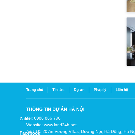
Trang chủ
Tin tức
Dự án
Pháp lý
Liên hệ
THÔNG TIN DỰ ÁN HÀ NỘI
Tel: 0986 866 790
Zalo
Website: www.land24h.net
Add: B1.20 An Vượng Villas, Dương Nội, Hà Đông, Hà Nộ
Facebook