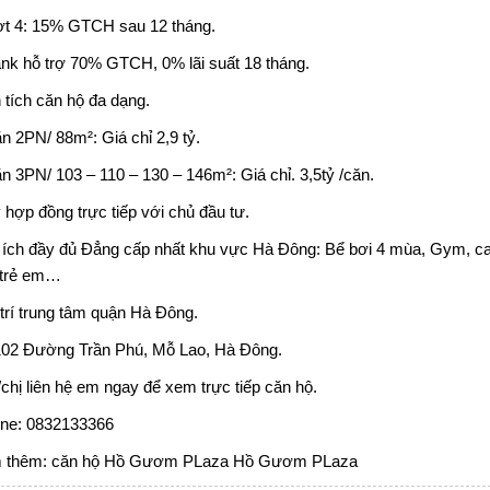
t 4: 15% GTCH sau 12 tháng.
nk hỗ trợ 70% GTCH, 0% lãi suất 18 tháng.
 tích căn hộ đa dạng.
n 2PN/ 88m²: Giá chỉ 2,9 tỷ.
n 3PN/ 103 – 110 – 130 – 146m²: Giá chỉ. 3,5tỷ /căn.
 hợp đồng trực tiếp với chủ đầu tư.
 ích đầy đủ Đẳng cấp nhất khu vực Hà Đông: Bể bơi 4 mùa, Gym, ca
 trẻ em…
 trí trung tâm quận Hà Đông.
102 Đường Trần Phú, Mỗ Lao, Hà Đông.
chị liên hệ em ngay để xem trực tiếp căn hộ.
ine: 0832133366
 thêm:
căn hộ Hồ Gươm PLaza
Hồ Gươm PLaza