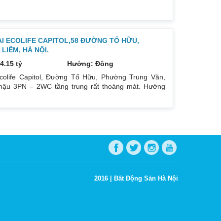
ẠI ECOLIFE CAPITOL,58 ĐƯỜNG TỐ HỮU,
IÊM, HÀ NỘI.
4.15 tỷ
Hướng: Đông
colife Capitol, Đường Tố Hữu, Phường Trung Văn,
ậu 3PN – 2WC tầng trung rất thoáng mát. Hướng
oáng mát. Để lại nội thất cả đồ điện tử chỉ mang đi
gay dưới chân tòa nhà. Bán 4.15 tỷ có thương lượng.
hu cầu quan tâm liên
2016 |
Bất Động Sản Hà Nội