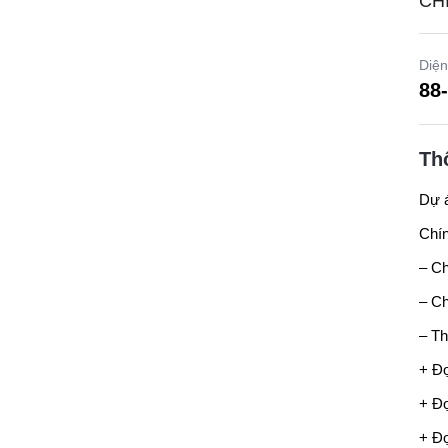
CH
Diện
88
Th
Dự 
Chín
– Ch
– C
– Th
+ Đ
+ Đợ
+ Đợ