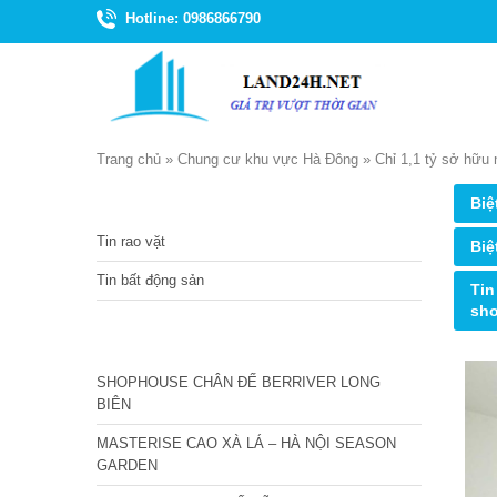
Hotline: 0986866790
Trang chủ
»
Chung cư khu vực Hà Đông
»
Chỉ 1,1 tỷ sở hữ
TIN TỨC
Biệ
Tin rao vặt
Biệ
Tin bất động sản
Tin
sh
CÁC DỰ ÁN MỚI NHẤT
SHOPHOUSE CHÂN ĐẾ BERRIVER LONG
BIÊN
MASTERISE CAO XÀ LÁ – HÀ NỘI SEASON
GARDEN