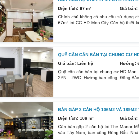
Diện tích: 67 m²
Giá bán: 
Chính chủ không có nhu cầu sử dụng ch
67m² tại CC HD Mon City Căn hộ thiết 
Đông Nam căn góc nhiều mặt thoáng và 
cấp bán để lại toàn bộ nội thất cao cấ
24/24. Liên hệ xem nhà: 0832133366
QUỸ CĂN CẦN BÁN TẠI CHUNG CƯ H
Giá bán: Liên hệ
Hướng: 
Quỹ căn cần bán tại chung cư HD Mon –
2PN – 2WC. Hướng ban công: Đông Bắc – 
tích: 67 m². Phòng ngủ: 2PN 2WC. Hướng
sổ. Giá: 3 tỷ 250. Diện tích: 86 m². Ph
thất: Nhà full đồ. Có sổ. Giá: 4 tỷ.
BÁN GẤP 2 CĂN HỘ 106M2 VÀ 189M2
Diện tích: 106 m²
Giá bán: 
Cần bán gấp 2 căn hộ tại The Manor Mễ
vào Tây Nam, ban công Đông Bắc. Nhà đ
phòng ngủ, 2wc, 2 gác xép. Nhà đang ở. 